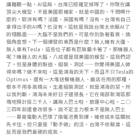
講難聽一點，AI這局，台灣已經確定掉隊了。你現在講
頂尖大模型，不是美國那幾家，就是中國的，千問啊什
麼的。歐洲有嗎？法國、英國有嗎？沒有。台灣有自己
拿得出手的AI嗎？也沒有。這就是我說台灣太依賴AI了
的殘酷面——大腦不是我們的。可是你別急著看衰，換
個角度想。下一個爆發的東西是什麼？無人機有大疆、
無人車有Tesla，這些位子都有巨無霸卡著了。那機器人
呢？機器人的大腦，八成還是搭美國的模型，這我們認
了。但是身體的製造、組裝、測試——你覺得美國人做
得來嗎？做不來啦，這是鴻海的天下。而且不只Tesla的
Optimus，還有一大堆送餐機器人、飯店在用的那種，
根本不用多高精尖，生產組裝測試，就是鴻海的菜。所
以我判斷，鴻海未來好日子還很長。它在南部新灣區那
塊地預計投三千人，講無人巴士啦、旅運中心啦，二○
三四年前還會改很多，說不定主力根本不是無人巴士
——畢竟電動大巴壞了換電池貴到爆，維修成本這關就
先卡住。但只要是「動手做」的活，台灣不依賴誰，這
反而是我們最硬的底氣。