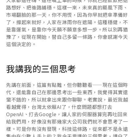
路想好、把後路鋪穩。這樣一來，未來真的颳風下雨、
市場翻臉的那一天，你不用慌，因為你早就把傘準備好
了，撐起來就好，人家在淋雨你在遮陽。這種穩健，不
是靠運氣，是靠你今天願不願意多想一步。所以別再猶
豫了，從現在開始，替自己多留一條路，你會感謝今天
這個決定的。
我講我的三個思考
先講在前面，這篇有點難，但你聽聽看——現在這個時
代，還能靠自己在那邊思考出一些東西，我覺得其實還
蠻不錯的，所以就拿出來跟你聊聊。老實說，最近我越
看越覺得，台灣太依賴AI了，什麼問題都想打去
OpenAI、打去Google，讓人家的伺服器算完再吐回來
給我們用，好像沒有那幾家大公司我們就不會思考了一
樣。可是你有沒有發現，科技這條路，從來都不是永遠
集中在少數人手上的？我今天要講的三個思考，講白了