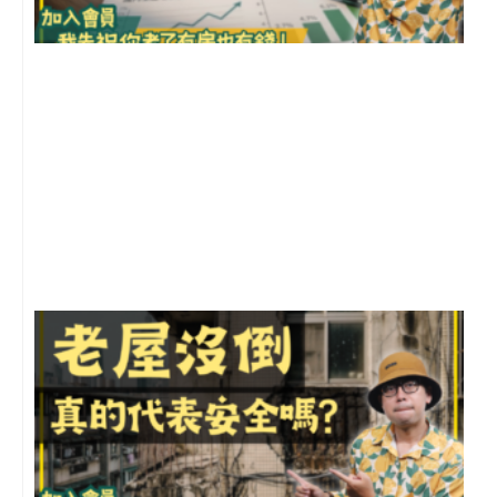
2
年
月
尚
留