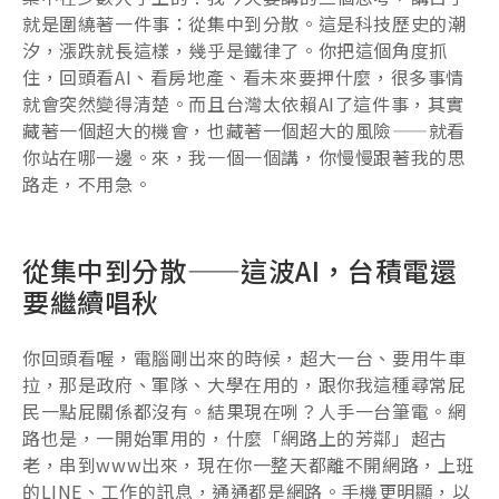
就是圍繞著一件事：從集中到分散。這是科技歷史的潮
汐，漲跌就長這樣，幾乎是鐵律了。你把這個角度抓
住，回頭看AI、看房地產、看未來要押什麼，很多事情
就會突然變得清楚。而且台灣太依賴AI了這件事，其實
藏著一個超大的機會，也藏著一個超大的風險——就看
你站在哪一邊。來，我一個一個講，你慢慢跟著我的思
路走，不用急。
從集中到分散——這波AI，台積電還
要繼續唱秋
你回頭看喔，電腦剛出來的時候，超大一台、要用牛車
拉，那是政府、軍隊、大學在用的，跟你我這種尋常屁
民一點屁關係都沒有。結果現在咧？人手一台筆電。網
路也是，一開始軍用的，什麼「網路上的芳鄰」超古
老，串到www出來，現在你一整天都離不開網路，上班
的LINE、工作的訊息，通通都是網路。手機更明顯，以