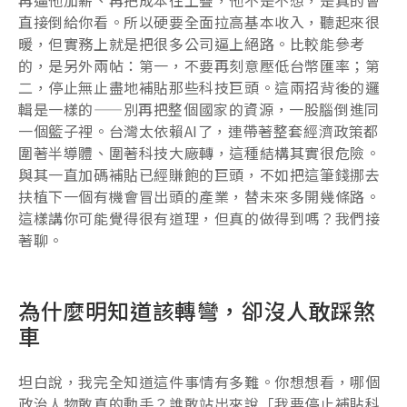
直接倒給你看。所以硬要全面拉高基本收入，聽起來很
暖，但實務上就是把很多公司逼上絕路。比較能參考
的，是另外兩帖：第一，不要再刻意壓低台幣匯率；第
二，停止無止盡地補貼那些科技巨頭。這兩招背後的邏
輯是一樣的——別再把整個國家的資源，一股腦倒進同
一個籃子裡。台灣太依賴AI了，連帶著整套經濟政策都
圍著半導體、圍著科技大廠轉，這種結構其實很危險。
與其一直加碼補貼已經賺飽的巨頭，不如把這筆錢挪去
扶植下一個有機會冒出頭的產業，替未來多開幾條路。
這樣講你可能覺得很有道理，但真的做得到嗎？我們接
著聊。
為什麼明知道該轉彎，卻沒人敢踩煞
車
坦白說，我完全知道這件事情有多難。你想想看，哪個
政治人物敢真的動手？誰敢站出來說「我要停止補貼科