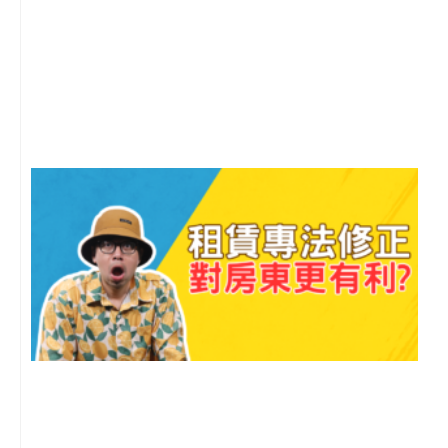
2
年
月
尚
留