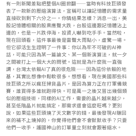
有一則新聞差點把整個AI圈掀翻——當時有科技巨頭發
表了一款新的壓縮演算法，宣稱可以讓記憶體的需求量
直接砍到剩下六分之一。你猜結果怎樣？消息一出，美
股記憶體相關的股票應聲大跌，台股這邊跟記憶體沾上
邊的，也是一片跌停海，投資人嚇到吃手手。當然啦，
現在回頭看，這件事最後是雷聲大雨點小，虛驚一場。
但它卻活生生證明了一件事：你以為牢不可破的AI神
話，可能只因為某一篇論文、某一個新演算法，就一夕
之間被打上一個大大的問號。這就是為什麼我一直強
調，台灣太依賴AI了真的很危險——因為這份依賴的地
基，其實比想像中鬆軟很多。想想看，現在美國那些科
技巨頭之所以瘋狂掃貨晶片，是因為算力正在打軍備競
賽，誰買得多誰就跑得快。可是萬一之後又冒出幾個類
似的壓縮技術，同樣的AI工作，需要的晶片越來越少，
甚至低階晶片就能搞定，那需求還會這麼旺嗎？更別
說，如果這些巨頭燒了天文數字的錢，最後發現AI賺回
來的補不上燒掉的，你覺得他們會不會默默收手？只要
他們一收手，護國神山的訂單量立刻就會跟著縮水。