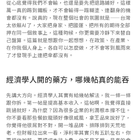
從心底覺得我們不會輸，也還是要先把退路鋪好，這樣
萬一真的踢到鐵板，才不會輸得一蹋糊塗、連翻身的機
會都沒有。說真的，現在整個社會的氛圍就是——台灣
太依賴AI了，大家把身家、把國運、把所有的期待全部
押在同一個敘事上，這種時候，你更需要冷靜下來替自
己盤算。這篇就是想跟你一起想想，在政策、在產業、
在你我個人身上，各自可以怎麼做，才不會等到風雨來
了才發現手上連把傘都沒有。
經濟學人開的藥方，哪幾帖真的能吞
先講大方向。經濟學人其實有給幾帖解法，我一條一條
跟你拆。第一帖是提高基本收入，這帖啊，我覺得直接
跳過就好，為什麼？因為很多企業的利潤根本撐不住。
你不要看那些餐飲龍頭好像很威風，拿王品來說好了，
你覺得他很屌對不對，開一堆品牌、排隊排到天荒地
老，但財報拉出來一看，淨利率其實只有五趴左右。你
再逼他加薪、再把成本往上疊，他不是不想，是真的會