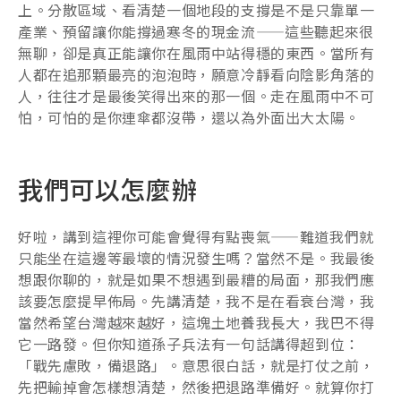
上。分散區域、看清楚一個地段的支撐是不是只靠單一
產業、預留讓你能撐過寒冬的現金流——這些聽起來很
無聊，卻是真正能讓你在風雨中站得穩的東西。當所有
人都在追那顆最亮的泡泡時，願意冷靜看向陰影角落的
人，往往才是最後笑得出來的那一個。走在風雨中不可
怕，可怕的是你連傘都沒帶，還以為外面出大太陽。
我們可以怎麼辦
好啦，講到這裡你可能會覺得有點喪氣——難道我們就
只能坐在這邊等最壞的情況發生嗎？當然不是。我最後
想跟你聊的，就是如果不想遇到最糟的局面，那我們應
該要怎麼提早佈局。先講清楚，我不是在看衰台灣，我
當然希望台灣越來越好，這塊土地養我長大，我巴不得
它一路發。但你知道孫子兵法有一句話講得超到位：
「戰先慮敗，備退路」。意思很白話，就是打仗之前，
先把輸掉會怎樣想清楚，然後把退路準備好。就算你打