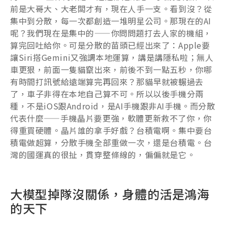
前是大哥大、大老闆才有，現在人手一支。看到沒？從
集中到分散，每一次都創造一堆明星公司。那現在的AI
呢？我們現在是集中的——你問問題打去人家的機組，
算完回吐給你。可是分散的苗頭已經出來了：Apple要
讓Siri搭Gemini又強調本地運算，講是講隱私啦；無人
車更狠，前面一隻貓竄出來，前後不到一點五秒，你哪
有時間打訊號給遠端算完再回來？那貓早就被輾過去
了，車子非得在本地自己算不可。所以以後手機分兩
種，不是iOS跟Android，是AI手機跟非AI手機。而分散
代表什麼——手機晶片要更強，軟體更新救不了你，你
得重買硬體。晶片誰的拿手好戲？台積電啊。集中要台
積電做超算，分散手機全部重做一次，還是台積電。台
灣的國運真的很扯，貫穿整條線的，偏偏就是它。
大模型掉隊沒關係，身體的活是鴻海
的天下