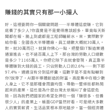
賺錢的其實只有那一小撮人
好，這裡要問你一個關鍵問題——半導體這麼賺，它到
底養了多少人?你直覺是不是覺得應該超多，畢竟每天新
聞都在報、脆上到處都是工程師曬薪水。來，實際數字
給你看：全國各大半導體廠，員工總數大概就30萬人。
對，就30萬而已。就算你佛心一點，把整個IT製造業通
通算進去，也不過百萬人上下。那台灣的勞動人口總數
是多少？1165萬人。你把它除下去就會發現，真正靠半
導體賺到大錢的員工，只佔勞動人口的2.6%——剩下那
97.4%，通通沒有分到這杯羹。這數字是不是有點嚇到
你?說穿了，AI跟半導體創造的財富，高度集中在極少數
人身上，它不是那種會雨露均霑、帶動一整條街都熱鬧
起來的產業。這也是為什麼台灣太依賴AI了會這麼危
險，因為我們把國家的希望全押在一個「賺很多、但養
很少人」的產業上，帳面GDP當然好看，可是絕大多數
人的實質薪資、生活品質根本原地踏步。當一個經濟體