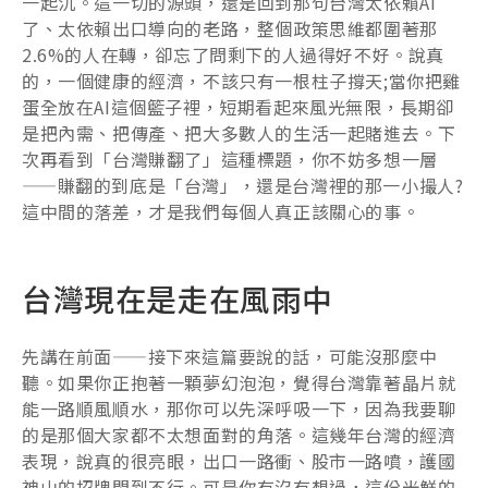
一起沉。這一切的源頭，還是回到那句台灣太依賴AI
了、太依賴出口導向的老路，整個政策思維都圍著那
2.6%的人在轉，卻忘了問剩下的人過得好不好。說真
的，一個健康的經濟，不該只有一根柱子撐天;當你把雞
蛋全放在AI這個籃子裡，短期看起來風光無限，長期卻
是把內需、把傳產、把大多數人的生活一起賭進去。下
次再看到「台灣賺翻了」這種標題，你不妨多想一層
——賺翻的到底是「台灣」，還是台灣裡的那一小撮人?
這中間的落差，才是我們每個人真正該關心的事。
台灣現在是走在風雨中
先講在前面——接下來這篇要說的話，可能沒那麼中
聽。如果你正抱著一顆夢幻泡泡，覺得台灣靠著晶片就
能一路順風順水，那你可以先深呼吸一下，因為我要聊
的是那個大家都不太想面對的角落。這幾年台灣的經濟
表現，說真的很亮眼，出口一路衝、股市一路噴，護國
神山的招牌閃到不行。可是你有沒有想過，這份光鮮的