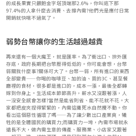
的成長果實只餵飽金字塔頂端那2.6%，你叫底下那
97.4%的人拿什麼去消費、去撐內需?他們光是應付日常
開銷就快喘不過氣了。
弱勢台幣讓你的生活越過越貴
再來還有一個大魔王，就是匯率。為了衝出口、拚外匯
存底，政府長期把台幣壓得低低的。你可能會想，台幣
弱關我什麼事?關係可大了。台幣一弱，所有進口的東西
全部變貴——你喝的咖啡豆、加的油、買的3C、甚至餐
廳裡的食材，很多都是進口的，成本一漲，最後全都轉
嫁到你身上。生活成本節節高升，薪水又沒跟著漲，人
一沒安全感會怎樣?當然是能省則省、能不花就不花。大
家都把皮夾捏得緊緊的，內需這攤死水自然攪不動。你
看出這個惡性循環了嗎——為了讓少數出口產業爽，犧
牲的是全體國民的購買力;而購買力一垮，內需市場就永
遠長不大，做內需生意的傳產、服務業、小店家又跟著