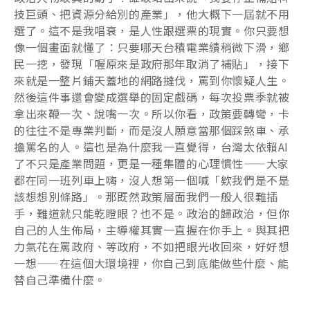
技巨頭、把資源分給別的產業」，他大概下一屆就不用
選了。這不是我唱衰，是人性跟選票的現實。你只要想
像一個畫面就懂了：只要哪天台積電業績稍微下滑，鄉
民一挖，發現「喔原來是政府那年取消了補貼」，接下
來就是一整片鋪天蓋地的網路撻伐，罵到你懷疑人生。
然後這件事還會變成選舉的固定戲碼，每次投票季就被
拿出來鞭一次、說嘴一次。所以你看，政策要轉彎，卡
的往往不是專業判斷，而是沒人願意當那個踩煞車、承
擔罵名的人。這也是為什麼我一直覺得，台灣太依賴AI
了不只是產業問題，更是一種集體的心理慣性——大家
都在同一班列車上嗨，沒人想第一個喊「欸我們是不是
該想想別條路」。那既然政策層面我們一般人很難插
手，難道就只能乾瞪眼？也不是。政治的歸政治，但你
自己的人生佈局，主導權其實一直握在你手上。與其把
力氣花在罵政府、等政府，不如把眼光收回來，好好想
一想——在這個大環境裡，你自己到底能做些什麼、能
替自己準備什麼。