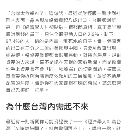
「台灣太依賴AI了」這句話，最近從財經版一路吵到社
群。表面上晶片與AI設備撐起八成出口、台股頻創新
高，但《經濟學人》卻點破一個殘酷真相：真正靠半導
體賺到錢的員工，只佔全體勞動人口的2.6%，剩下
97.4%的人，過的是內需一灘死水的日子。當一個國家
的出口有三分之二流向美國與中國，只要AI敘事出現一
絲裂縫，整條產業鏈都會跟著晃動。對持有房產、規劃
資產的人來說，這不是遠在天邊的宏觀新聞，而是攸關
你手上資產會不會「同一種脆弱」的切身問題。這篇文
章會帶你拆解台灣過度依賴AI的三層風險，並從不動產
配置的角度，告訴你在大家都還在嗨的時候，該怎麼替
自己先撐好一把傘。
為什麼台灣內需起不來
最近有一則新聞你可能滑過去了——《經濟學人》寫台
灣「AI讓你賺翻了，但內需卻跟不上」，講白一點，就