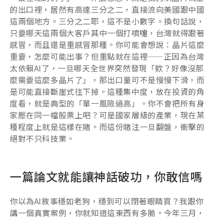
的出口裡，居然有高達三分之二，直接流向美國跟中國
這兩個地方。三分之二耶，這不是小數字。換句話說，
只要哪天這兩個大客戶其中一個打噴嚏，台灣就得跟著
感冒，而且還是重感冒那種。你可能會想說：晶片這麼
重要，怎麼可能出事？但重點就在這裡——正因為台灣
太依賴AI了，一旦哪天全世界突然發現「欸？好像沒那
麼需要這麼多晶片了」，那出口量可不是慢慢下滑，而
是可能直接斷崖式往下掉。這種集中度，放在投資的角
度看，就是典型的「單一風險過高」。你不會把所有身
家壓在同一檔股票上吧？可是國家層級的產業，現在某
種程度上就是這樣在賭。而這份賭注一旦翻盤，衝擊的
絕對不只科技業。
一篇論文就能讓神話破功，你敢信嗎
你以為AI敘事穩如老狗，穩到可以閉著眼睛買？我跟你
講一個真實案例，你就知道這東西有多脆。今年三月，