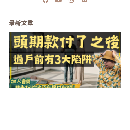
a
o
n
n
c
u
s
v
e
t
t
e
最新文章
b
u
a
l
o
b
g
o
o
e
r
p
k
a
e
m
前