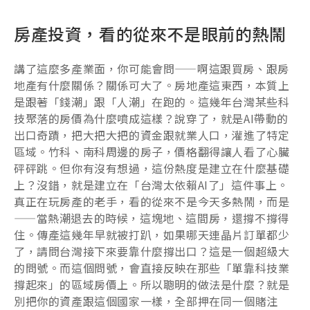
房產投資，看的從來不是眼前的熱鬧
講了這麼多產業面，你可能會問——啊這跟買房、跟房
地產有什麼關係？關係可大了。房地產這東西，本質上
是跟著「錢潮」跟「人潮」在跑的。這幾年台灣某些科
技聚落的房價為什麼噴成這樣？說穿了，就是AI帶動的
出口奇蹟，把大把大把的資金跟就業人口，灌進了特定
區域。竹科、南科周邊的房子，價格翻得讓人看了心臟
砰砰跳。但你有沒有想過，這份熱度是建立在什麼基礎
上？沒錯，就是建立在「台灣太依賴AI了」這件事上。
真正在玩房產的老手，看的從來不是今天多熱鬧，而是
——當熱潮退去的時候，這塊地、這間房，還撐不撐得
住。傳產這幾年早就被打趴，如果哪天連晶片訂單都少
了，請問台灣接下來要靠什麼撐出口？這是一個超級大
的問號。而這個問號，會直接反映在那些「單靠科技業
撐起來」的區域房價上。所以聰明的做法是什麼？就是
別把你的資產跟這個國家一樣，全部押在同一個賭注