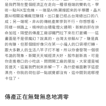
是我們現在整個經濟正在走向一種很極端的雙軌化，學
術一點叫K型危機。一端是AI熱潮撐起來的半導體，晶片
跟AI相關設備瘋狂賺錢，出口量已經占台灣總出口的八
成；另一端呢，非AI的傳統產業慘到不行。你想想看，
同樣一條路上，楠梓的台積電燈火通明、新鮮的肝在拚
命加班，隔壁的傳產工廠卻鐵門拉下來在打蒼蠅——這
畫面是不是很魔幻？說真的，台灣太依賴AI了，賺是真
的有賺，但那個錢好像只在某一小撮人的口袋裡打轉，
跟大多數人的生活八竿子打不著。所以你會發現一個很
弔詭的現象，新聞天天喊經濟大好、股市創新高，可是
你走進巷口的小吃店、問問開工廠的朋友，大家還是喊
苦連天。這篇我們就來拆解一下，為什麼帳面數字這麼
漂亮，你我的荷包卻一點感覺都沒有，這中間到底哪裡
卡住了。
傳產正在無聲無息地凋零