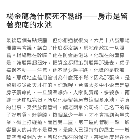
楊金龍為什麼死不鬆綁——房市是留
著兜底的水池
最後這個有點燒腦，但你想通就很爽。六月十八號那場
理監事會議，講白了什麼都沒講，房地產政策一切照
舊。楊總裁在幹嘛？他在防金融泡沫。他現在的盤算
是：讓股票超級好，把資金都驅策到股票那邊去，房子
這邊不動——注意，他不是要房子跌，他講的是軟著
陸。那房地產信用管制為什麼死不鬆？因為那張牌，是
留到股災那天才打的。你想喔，台灣太多中小企業是靠
房子續命的，一旦股票爆炸，人家亂賣房、多殺多，兩
邊一起崩就完蛋。所以他要留著房市這個蓄水池，等真
的出事，突然放鬆管制，讓老闆拿公司或自己名下的房
子好增貸、好籌錢，撐個至少一年，才不會搞到海量失
業、街上打砸搶。而且第二屋、第三屋的管制一鬆，影
響最大的其實不是買方，是廣大已經持有的屋主——增
貸空間整個放大。所以他現在的保守，某種程度是在保