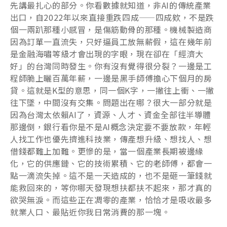
先講最扎心的部分。你看數據就知道，非AI的傳統產業
出口，自2022年以來直接重跌四成——四成欸，不是跌
個一兩趴那種小感冒，是傷筋動骨的那種。機械製造商
因為訂單一直流失，只好逼員工放無薪假，這在幾年前
是金融海嘯等級才會出現的字眼，現在卻在「經濟大
好」的台灣同時發生。你有沒有覺得很分裂？一邊是工
程師脆上曬百萬年薪，一邊是黑手師傅擔心下個月的房
貸。這就是K型的意思，同一個K字，一撇往上衝、一撇
往下墜，中間沒有交集。問題出在哪？很大一部分就是
因為台灣太依賴AI了，資源、人才、資金全部往半導體
那邊倒，銀行看你是不是AI概念決定要不要放款，年輕
人找工作也優先擠進科技業，傳產想升級、想找人、想
借錢都難上加難。更慘的是，當一個產業長期被邊緣
化，它的供應鏈、它的技術累積、它的老師傅，都會一
點一滴流失掉。這不是一天造成的，也不是砸一筆錢就
能救回來的，等你哪天發現想扶都扶不起來，那才真的
欲哭無淚。而這些正在凋零的產業，恰恰才是吸收最多
就業人口、最貼近你我日常消費的那一塊。