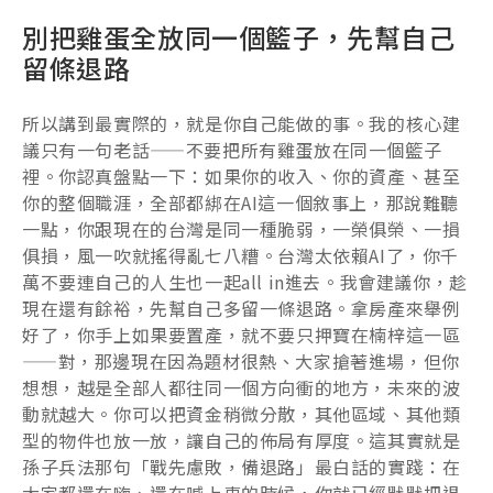
別把雞蛋全放同一個籃子，先幫自己
留條退路
所以講到最實際的，就是你自己能做的事。我的核心建
議只有一句老話——不要把所有雞蛋放在同一個籃子
裡。你認真盤點一下：如果你的收入、你的資產、甚至
你的整個職涯，全部都綁在AI這一個敘事上，那說難聽
一點，你跟現在的台灣是同一種脆弱，一榮俱榮、一損
俱損，風一吹就搖得亂七八糟。台灣太依賴AI了，你千
萬不要連自己的人生也一起all in進去。我會建議你，趁
現在還有餘裕，先幫自己多留一條退路。拿房產來舉例
好了，你手上如果要置產，就不要只押寶在楠梓這一區
——對，那邊現在因為題材很熱、大家搶著進場，但你
想想，越是全部人都往同一個方向衝的地方，未來的波
動就越大。你可以把資金稍微分散，其他區域、其他類
型的物件也放一放，讓自己的佈局有厚度。這其實就是
孫子兵法那句「戰先慮敗，備退路」最白話的實踐：在
大家都還在嗨、還在喊上車的時候，你就已經默默把退