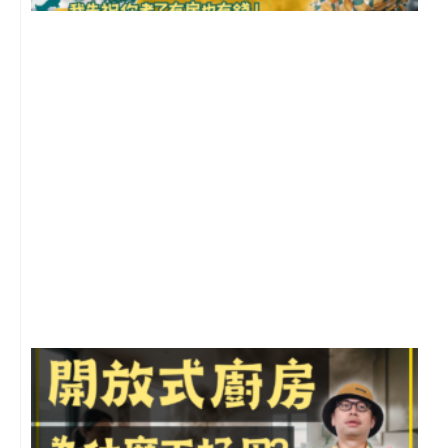
2
年
月
尚
留