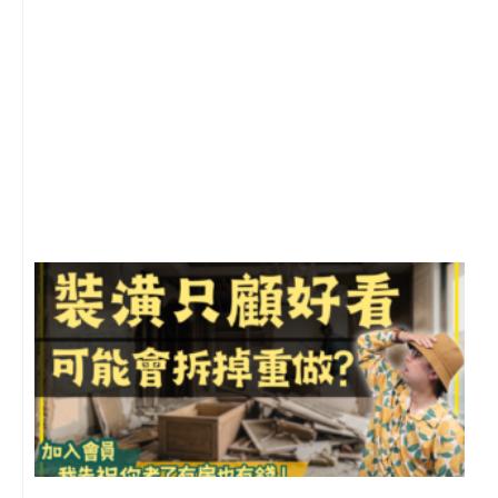
2
年
月
尚
留