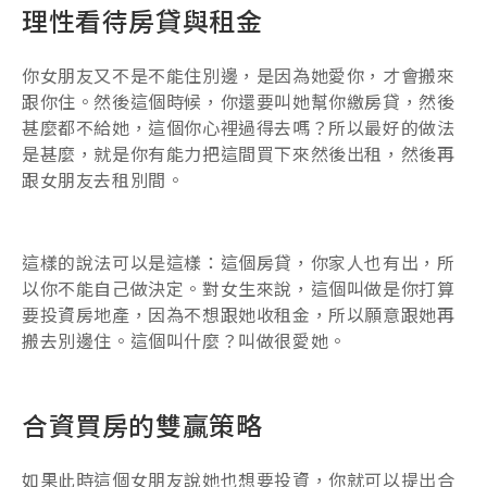
理性看待房貸與租金
你女朋友又不是不能住別邊，是因為她愛你，才會搬來
跟你住。然後這個時候，你還要叫她幫你繳房貸，然後
甚麼都不給她，這個你心裡過得去嗎？所以最好的做法
是甚麼，就是你有能力把這間買下來然後出租，然後再
跟女朋友去租別間。
這樣的說法可以是這樣：這個房貸，你家人也有出，所
以你不能自己做決定。對女生來說，這個叫做是你打算
要投資房地產，因為不想跟她收租金，所以願意跟她再
搬去別邊住。這個叫什麼？叫做很愛她。
合資買房的雙贏策略
如果此時這個女朋友說她也想要投資，你就可以提出合