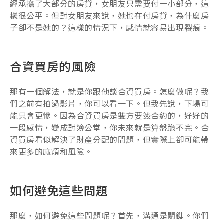
經承擔了大部分的房貸，女朋友只需要付一小部分，這
樣很公平。但對女朋友來說，她也在付房貸，為什麼房
子卻不是她的？這樣的情況下，感情就容易出現裂痕。
合資買房的風險
那有一個解法，就是你跟他談合資買房。怎麼做呢？我
們之前有拍過影片，你可以看一下。但我先說，下場可
能只會更慘。因為合資買房是雙方要簽合約的，好好的
一段感情，變成對簿公堂，你未來就是算盤跪不完。合
資買房看似解決了財產分配的問題，但實際上卻可能帶
來更多的麻煩和風險。
如何避免這些問題
那麼，如何避免這些問題呢？首先，溝通是關鍵。你們