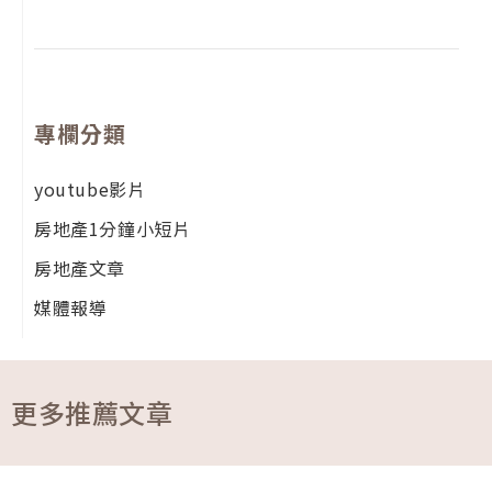
專欄分類
youtube影片
房地產1分鐘小短片
房地產文章
媒體報導
更多推薦文章