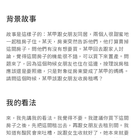
背景故事
故事是這樣子的：某甲跟女朋友同居，兩個人很甜蜜地
一起租房子住。某天，房東突然告訴他們，他打算賣掉
這間房子，問他們有沒有想要買。某甲回去跟家人討
論，覺得這間房子的機能很不錯，可以買下來置產。問
題來了，因為這個時候女朋友也住在這邊，按理說房租
應該還是要照繳，只是對象從房東變成了某甲的媽媽。
請問這個時候，某甲該跟女朋友收房租嗎？
我的看法
來，我先講我的看法。我覺得不要。我建議你買下這間
房子之後，先把這間租出去，再跟女朋友去租別間。我
知道有酸民會來吐槽，說跟女生收就好了，她本來就要