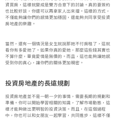
資買房，這樣就變成是雙方合意下的討論。真的要簽約
也比較好談，你還可以再拿家人出來擋。這樣的方式，
不僅能夠讓你們的感情更加穩固，還能夠共同享受投資
房地產的樂趣。
當然，還有一個情況是女生就說那她不付房租了，這就
看你有多愛她了。如果你真的愛她，那麼這些錢其實也
不算什麼，畢竟愛情是無價的。而且，這也能夠讓她感
受到你的真心，讓你們的關係更加親密。
投資房地產的長遠規劃
投資房地產並不是一朝一夕的事情，需要長期的規劃和
準備。你可以開始學習相關的知識，了解市場動態，這
樣才能夠做出更明智的投資決策。而且，在這個過程
中，你也可以和女朋友一起學習，共同進步，這樣不僅