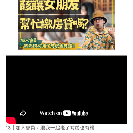
🚀｜加入會員，跟我一起老了有房也有錢：