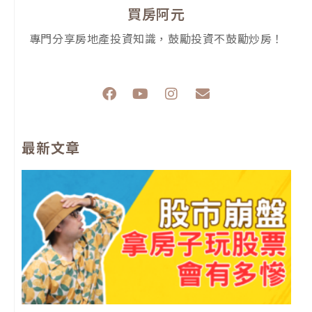
買房阿元
專門分享房地產投資知識，鼓勵投資不鼓勵炒房！
F
Y
I
E
a
o
n
n
c
u
s
v
e
t
t
e
最新文章
b
u
a
l
o
b
g
o
o
e
r
p
k
a
e
m