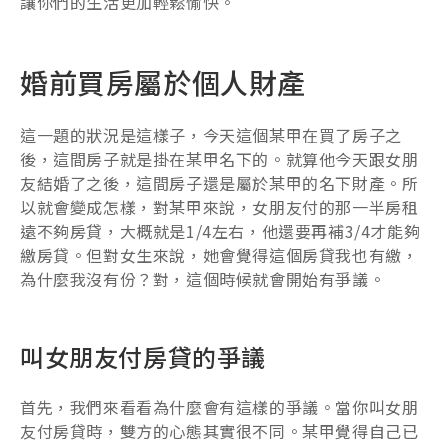
讓你們的生活更加輕鬆愉快。
婚前買房屬於個人財產
這一題的狀況是這樣子，今天這個某甲在買了房子之
後，這間房子就是掛在某甲名下的。就算他今天跟女朋
友結婚了之後，這間房子還是屬於某甲的名下財產。所
以就會變成怎樣，對某甲來說，女朋友付的那一半房租
遠不夠房貸，大概就是1/4左右，他還要再補3/4才能夠
繳房貸。但對女生來說，她會覺得這個房貸我也有繳，
為什麼我沒有份？對，這個時候就會開始有爭議。
叫女朋友付房貸的爭議
首先，我們來看看為什麼會有這樣的爭議。當你叫女朋
友付房貸時，雙方的心態其實很不同。某甲覺得自己已