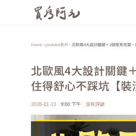
跳
至
主
要
內
Home
-
youtube影片
-
北歐風4大設計關鍵＋2個常見地雷
容
北歐風4大設計關鍵
住得舒心不踩坑【裝
2026-01-13
9:00 下午
沒有評論