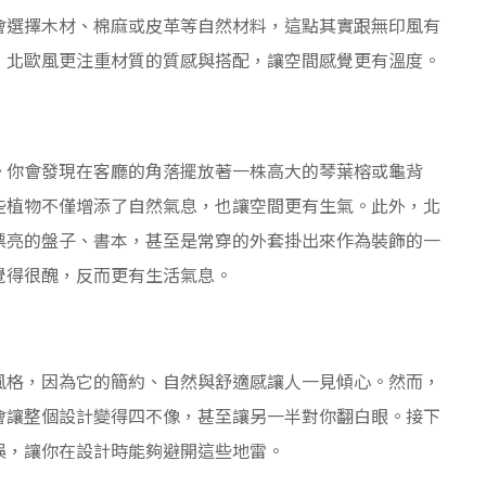
會選擇木材、棉麻或皮革等自然材料，這點其實跟無印風有
，北歐風更注重材質的質感與搭配，讓空間感覺更有溫度。
。你會發現在客廳的角落擺放著一株高大的琴葉榕或龜背
些植物不僅增添了自然氣息，也讓空間更有生氣。此外，北
漂亮的盤子、書本，甚至是常穿的外套掛出來作為裝飾的一
覺得很醜，反而更有生活氣息。
風格，因為它的簡約、自然與舒適感讓人一見傾心。然而，
會讓整個設計變得四不像，甚至讓另一半對你翻白眼。接下
誤，讓你在設計時能夠避開這些地雷。