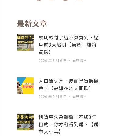
a
o
n
n
c
u
s
v
e
t
t
e
b
u
a
l
最新文章
o
b
g
o
o
e
r
p
頭期款付了還不算買到？過
k
a
e
戶前3大陷阱【房貸一族拚
m
買房】
2026 年 8 月 6 日
尚無留言
人口流失區，反而是買房機
會？【高雄在地人閒聊】
2026 年 8 月 5 日
尚無留言
租賃專法急轉彎！不綁3年
租約，你才租得到房？【房
市大小事】