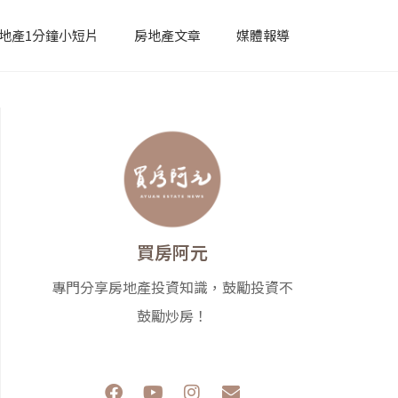
地產1分鐘小短片
房地產文章
媒體報導
買房阿元
專門分享房地產投資知識，鼓勵投資不
鼓勵炒房！
F
Y
I
E