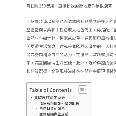
每個月250塊錢，直接抄我的房地產作業很划算
北歐風裝潢以其簡約而溫馨的特點受到許多人的
整體空間以柔和中性色或大地色為主，再搭配少
自然材料如木材、棉麻或皮革，這與無印風有相
間更顯生活氣息。盆栽是北歐風裝潢中的一大特
能為空間增添自然的活力。在選擇北歐風裝潢時
果，讓空間顯得生冷堅硬。此外，過於鮮豔的裝
和材質選擇，北歐風裝潢能夠在簡約中展現溫馨
Table of Contents
北歐風裝潢怎麼弄
淺色系與低飽和度的配色
自然材質的運用
盆栽點綴與生活感