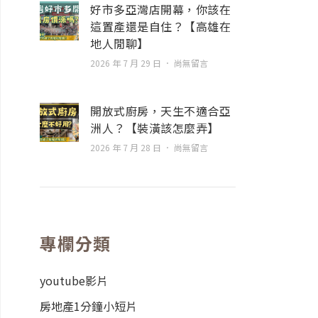
好市多亞灣店開幕，你該在
這置產還是自住？【高雄在
地人閒聊】
2026 年 7 月 29 日
尚無留言
開放式廚房，天生不適合亞
洲人？【裝潢該怎麼弄】
2026 年 7 月 28 日
尚無留言
專欄分類
youtube影片
房地產1分鐘小短片