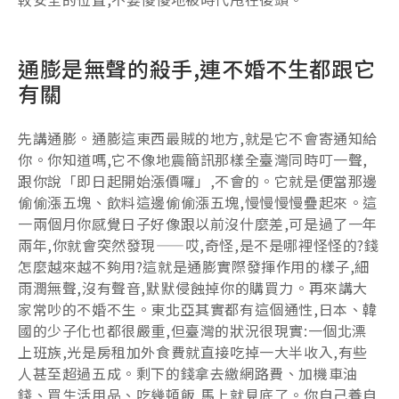
通膨是無聲的殺手,連不婚不生都跟它
有關
先講通膨。通膨這東西最賊的地方,就是它不會寄通知給
你。你知道嗎,它不像地震簡訊那樣全臺灣同時叮一聲,
跟你說「即日起開始漲價囉」,不會的。它就是便當那邊
偷偷漲五塊、飲料這邊偷偷漲五塊,慢慢慢慢疊起來。這
一兩個月你感覺日子好像跟以前沒什麼差,可是過了一年
兩年,你就會突然發現——哎,奇怪,是不是哪裡怪怪的?錢
怎麼越來越不夠用?這就是通膨實際發揮作用的樣子,細
雨潤無聲,沒有聲音,默默侵蝕掉你的購買力。再來講大
家常吵的不婚不生。東北亞其實都有這個通性,日本、韓
國的少子化也都很嚴重,但臺灣的狀況很現實:一個北漂
上班族,光是房租加外食費就直接吃掉一大半收入,有些
人甚至超過五成。剩下的錢拿去繳網路費、加機車油
錢、買生活用品、吃幾頓飯,馬上就見底了。你自己養自