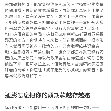
去加碼救經濟，他會覺得你在開玩笑。難道要他學疫情
時期那樣，再給企業寬鬆貸款、再給你無息借個十萬？
怎麼可能，這完全沒有立場。表面上一片榮景，誰會在
大好的時候踩煞車。但問題就出在這裡——當所有人都
盯著漂亮的總體數字鼓掌，沒有人會去處理「分配不
均」這個真正的痛點。這就是GDP創新高卻更難買房最
殘忍的地方：你期待有人來救，但在數據面前，根本沒
有人覺得需要被救。政策的方向只會繼續維持資金寬
鬆、鼓勵投資，而這些動作，說穿了都是在幫已經有資
產的人錦上添花。你以為政府會站在你這邊，幫你把房
價壓下來、把薪水拉上去，但現實是，當經濟數字這麼
好看的時候，你這種「買不起房的小資族」的聲音，很
容易就被淹沒掉了。
通膨怎麼把你的頭期款越存越遠
講到這邊，我想借用一下《道德經》裡的一句話——