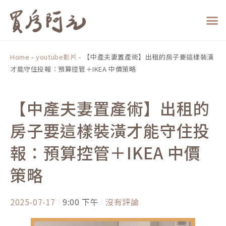
跳
至
主
要
內
Home
-
youtube影片
-
【中產夫妻置產術】出租的房子要這樣裝潢
容
才能守住投報：預算控管＋IKEA 中價策略
【中產夫妻置產術】出租的
房子要這樣裝潢才能守住投
報：預算控管＋IKEA 中價
策略
2025-07-17
9:00 下午
沒有評論