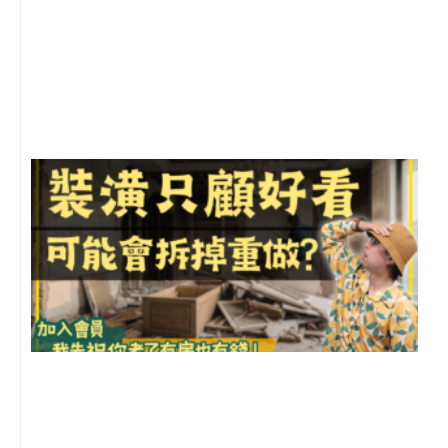
2
年
月
尚
留