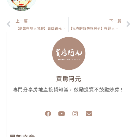
上一頁
上一篇
下一篇
【高雄在地人閒聊】高雄觀光破6892萬人次！房價有機會漲多少？
【我真的好想買房子】有錢人買房會先問什麼？揭露高資產族群的購屋思維
買房阿元
專門分享房地產投資知識，鼓勵投資不鼓勵炒房！
F
Y
I
E
a
o
n
n
c
u
s
v
e
t
t
e