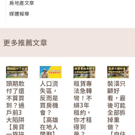
房地產文章
媒體報導
更多推薦文章
頭期款
人口流
租賃專
裝潢只
付了還
失區，
法急轉
顧好
不算買
反而是
彎！不
看，最
到？過
買房機
綁3年
後可能
戶前3
會？
租約，
全部拆
大陷阱
【高雄
你才租
掉重
【房貸
在地人
得到
做？
一族拚
閒聊】
房？
【自住