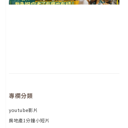
2
年
月
尚
留
專欄分類
youtube影片
房地產1分鐘小短片