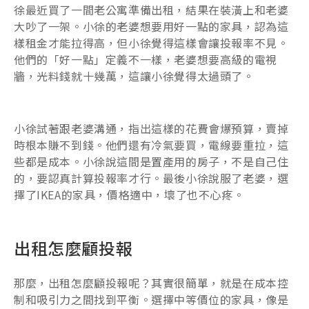
徐最近買了一間老公寓準備出租，結果在裝潢上和老婆
大吵了一架。小徐的老婆想要用好一點的家具，認為這
樣租金才能拉得高，但小徐覺得這樣會讓投報率不見。
他們的「好一點」定義不一樣，老婆想要高級的電視
牆，光料錢就十幾萬，這讓小徐覺得太過頭了。
小徐試著跟老婆溝通，指出這樣的花費會爆預算，賣掉
時根本賺不到錢。他們還有冷氣要買，電線要重拉，這
些都是成本。小徐說這間是置產用的房子，不是自己住
的，要認真計算投報率才行。最後小徐說服了老婆，選
擇了IKEA的家具，價格適中，壞了也不心疼。
出租怎麼顧投報
那麼，出租怎麼顧投報呢？其實很簡單，就是在成本控
制和吸引力之間找到平衡。選擇中等價位的家具，像是