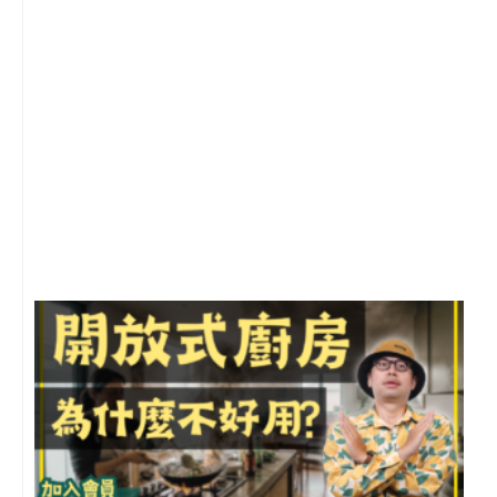
2
年
月
尚
留