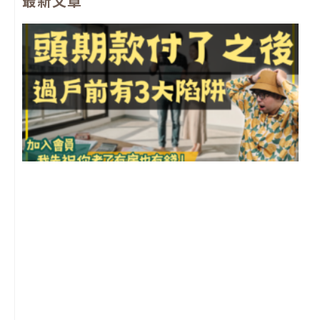
最新文章
b
u
a
l
o
b
g
o
o
e
r
p
k
a
e
m
前
2
年
月