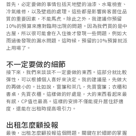
首先，必定要做的事情包括天地壁的油漆、水電檢查、
冷氣維修，以及壁癌的處理。這些都是影響房客居住品
質的重要因素，不能馬虎。除此之外，我建議你預留
10%的預算來應對臨時出現的問題。因為我們買的是中
古屋，所以很可能會在入住後才發現一些問題，例如大
雨過後發現的漏水問題。這時候，預留的10%預算就派
上用場了。
不一定要做的細節
接下來，我們來談談不一定要做的東西。這部分就比較
彈性，可以根據個人喜好來決定。我的建議是，先做大
的再做小的。比如說，窗簾和茶几，先買窗簾；衣櫃和
書桌，先買衣櫃。這樣做的好處是，大的東西看起來最
有感，CP值也最高。這樣的安排不僅能提升居住舒適
度，還能在出租時提高吸引力。
出租怎麼顧投報
最後，出租怎麼顧投報這個問題，關鍵在於細節的掌握