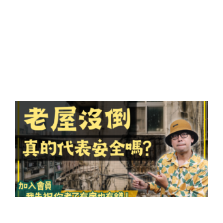
2
年
月
尚
留