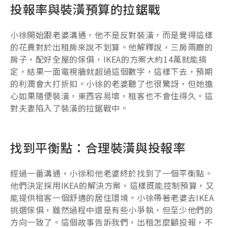
投報率與裝潢預算的拉鋸戰
小徐開始跟老婆溝通，他不是反對裝潢，而是覺得這樣
的花費對於出租房來說不划算。他解釋說，三房兩廳的
房子，配好全屋的傢俱，IKEA的方案大約14萬就能搞
定，結果一面電視牆就超過這個數字，這樣下去，預期
的利潤會大打折扣。小徐的老婆聽了也很驚訝，但她擔
心如果隨便裝潢，東西容易壞，租客也不會住得久。這
對夫妻陷入了裝潢的拉鋸戰中。
找到平衡點：合理裝潢與投報率
經過一番溝通，小徐和他老婆終於找到了一個平衡點。
他們決定採用IKEA的解決方案，這樣既能控制預算，又
能提供租客一個舒適的居住環境。小徐帶著老婆去IKEA
挑選傢俱，雖然過程中還是有些小爭執，但至少他們的
方向一致了。這個故事告訴我們，出租怎麼顧投報，不