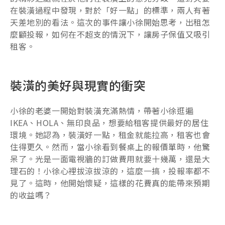
在裝潢過程中發現，對於「好一點」的標準，兩人有著
天差地別的看法。這次的事件讓小徐開始思考，出租怎
麼顧投報，如何在不超支的情況下，讓房子保值又吸引
租客。
裝潢的美好與現實的衝突
小徐的老婆一開始對裝潢充滿熱情，帶著小徐逛遍
IKEA、HOLA、無印良品，想要給租客提供最好的居住
環境。她認為，裝潢好一點，租金就能拉高，租客也會
住得更久。然而，當小徐看到餐桌上的報價單時，他驚
呆了。光是一面電視牆的訂做費用就要十幾萬，還是大
理石的！小徐心裡拔涼拔涼的，這麼一搞，投報率都不
見了。這時，他開始懷疑，這樣的花費真的能帶來預期
的收益嗎？