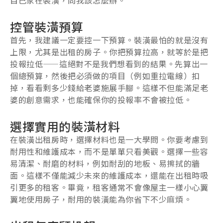
控管裝潢預算
首先，我建議一定要控一下預算。裝潢最怕的就是沒有
上限，尤其是出租的房子。你把預算拉高，就等於是把
投報拉低——這絕對不是我們想看到的結果。先算出一
個總預算，然後把必須做的項目（例如重拉電線）扣
掉，看看剩多少錢給老婆施展手腳。這樣不但能滿足老
婆的創意需求，也能確保你的投報率不會被拉低。
選擇實用的裝潢材料
在裝潢出租房時，選擇材料也是一大學問。你要考慮到
耐用性和維護成本，而不是單單只看美觀。選擇一些容
易清潔、耐磨的材料，例如耐刮的地板、易擦拭的牆
面。這樣不僅能減少未來的維護成本，還能在出租時吸
引更多的租客。畢竟，租客通常不會像屋主一樣小心翼
翼地使用房子，耐用的裝潢能為你省下不少麻煩。