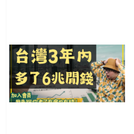
2
年
月
尚
留
G