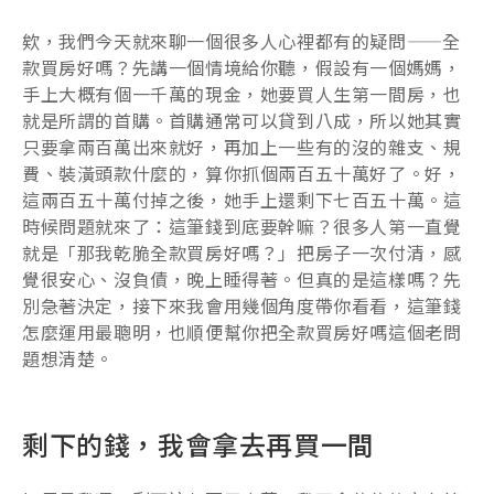
欸，我們今天就來聊一個很多人心裡都有的疑問——全
款買房好嗎？先講一個情境給你聽，假設有一個媽媽，
手上大概有個一千萬的現金，她要買人生第一間房，也
就是所謂的首購。首購通常可以貸到八成，所以她其實
只要拿兩百萬出來就好，再加上一些有的沒的雜支、規
費、裝潢頭款什麼的，算你抓個兩百五十萬好了。好，
這兩百五十萬付掉之後，她手上還剩下七百五十萬。這
時候問題就來了：這筆錢到底要幹嘛？很多人第一直覺
就是「那我乾脆全款買房好嗎？」把房子一次付清，感
覺很安心、沒負債，晚上睡得著。但真的是這樣嗎？先
別急著決定，接下來我會用幾個角度帶你看看，這筆錢
怎麼運用最聰明，也順便幫你把全款買房好嗎這個老問
題想清楚。
剩下的錢，我會拿去再買一間