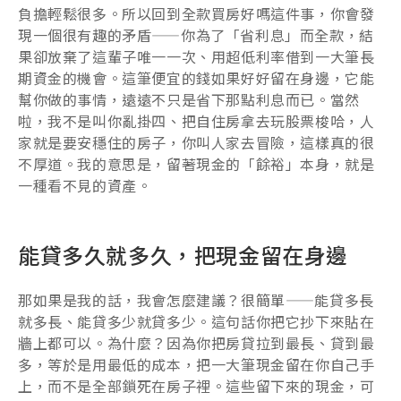
負擔輕鬆很多。所以回到全款買房好嗎這件事，你會發
現一個很有趣的矛盾——你為了「省利息」而全款，結
果卻放棄了這輩子唯一一次、用超低利率借到一大筆長
期資金的機會。這筆便宜的錢如果好好留在身邊，它能
幫你做的事情，遠遠不只是省下那點利息而已。當然
啦，我不是叫你亂掛四、把自住房拿去玩股票梭哈，人
家就是要安穩住的房子，你叫人家去冒險，這樣真的很
不厚道。我的意思是，留著現金的「餘裕」本身，就是
一種看不見的資產。
能貸多久就多久，把現金留在身邊
那如果是我的話，我會怎麼建議？很簡單——能貸多長
就多長、能貸多少就貸多少。這句話你把它抄下來貼在
牆上都可以。為什麼？因為你把房貸拉到最長、貸到最
多，等於是用最低的成本，把一大筆現金留在你自己手
上，而不是全部鎖死在房子裡。這些留下來的現金，可