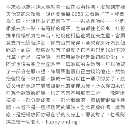
本來我以為阿燦大概就會一直在股海裡漂，沒想到前幾
天他又跑來賴我，說他要賣掉 0050 去看房子了。我問
為什麼，他說因為老婆懷孕了——先恭喜他啦——他們
想搬去大一點、有電梯的房子，之前都住老公寓，扛著
推車爬樓梯實在辛苦。他說他相信爸媽在天之靈，會願
意支持他這個決定。你有沒有覺得，全款買房好嗎這個
問題，到這一刻突然就有了溫度？它不再只是報酬率的
計算，而是「這筆錢，怎麼用最對得起當初那份愛」。
阿燦也沒有完全金盆洗手，這波真的有賺到，所以他留
了一部分在股市裡，讓股票繼續自己生錢給他花，然後
把爸媽留下來的愛，換成一間可以住一輩子的房子，感
受父母好像還在繼續照顧他的那種感覺。所以你如果也
在想全款買房好嗎，也許答案不用那麼二分——像阿燦
這樣，一部分變成家、一部分繼續滾，讓踏實跟彈性兼
顧，未嘗不是一種很聰明的解法。全款買房好嗎，說到
底，是把錢放回你最在乎的人身上，那就對了。也祝阿
燦之後一切順利，happy ending。