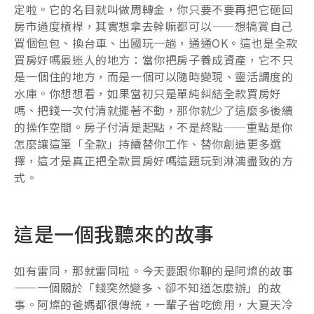
定啦。它的名目就叫做周轉金，你只要不要再把它砸回
房市過度槓桿，其實想拿去幹嘛都可以——想犒賞自己
買個包包、換台車、出國玩一趟，通通OK。這也是全款
買房好嗎最迷人的地方：當你把房子養成資產，它不只
是一個住的地方，而是一個可以隨時變現、靈活調度的
水庫。你想想看，如果當初只是單純糾結全款買房好
嗎、把錢一次付清就擺著不動，那你就少了這麼多後續
的操作空間。房子付清是起點，不是終點——重點是你
怎麼讓這筆「全款」持續替你工作、替你創造更多選
擇，這才是真正把全款買房好嗎這題玩到淋漓盡致的方
式。
這是一個我聽來的故事
如有雷同，那就雷同啦。今天要跟你聊的是阿燦的故事
——一個關於「錢突然變多、卻不知道怎麼辦」的故
事。阿燦的爸媽都很傳統，一輩子省吃儉用，大夏天冷