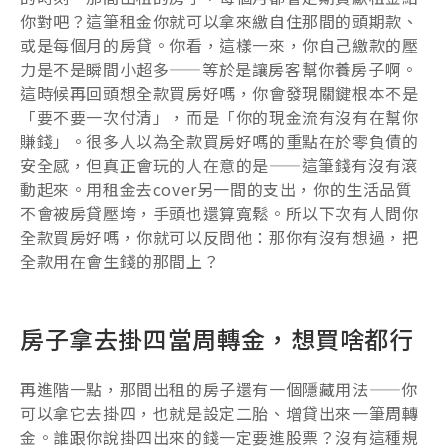
你對吧？這筆租金你就可以拿來繳自住那間的頭期款、
或是每個月的房貸。你看，這樣一來，你自己繳款的壓
力是不是瞬間小超多——等於是讓房客幫你養房子啊。
這時候再回頭想全款買房好嗎，你會發現關鍵根本不是
「要不要一次付清」，而是「你的現金流有沒有在幫你
賺錢」。很多人以為全款買房好嗎的重點在於零負債的
安全感，但真正會玩的人在意的是——這筆錢有沒有滾
動起來。用租金去cover另一間的支出，你的生活品質
不會被房貸壓垮，手頭也還算寬鬆。所以下次有人問你
全款買房好嗎，你就可以反問他：那你有沒有想過，把
全款用在會生錢的那間上？
房子拿去掛四當周轉金，想買啥都行
再進階一點，那間出租的房子還有一個隱藏用法——你
可以拿它去掛四，也就是設定二胎、增貸出來一筆周轉
金。誰跟你說掛四出來的錢一定要進股票？沒有這種規