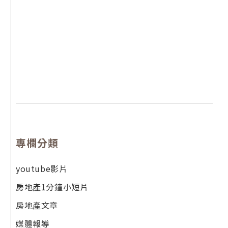
2
年
月
尚
留
專欄分類
youtube影片
房地產1分鐘小短片
房地產文章
媒體報導