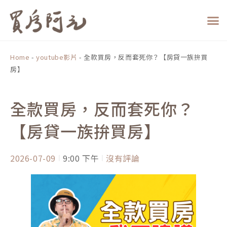
跳
至
主
要
內
Home
-
youtube影片
-
全款買房，反而套死你？【房貸一族拚買
容
房】
全款買房，反而套死你？
【房貸一族拚買房】
2026-07-09
9:00 下午
沒有評論