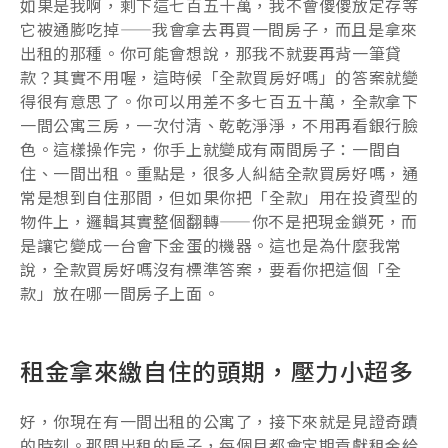
如果是我啊，剩下這七百五十萬，我不會傻傻放定存等
它被通膨吃掉——我會拿去再買一間房子，而且是拿來
出租的那種。你可能會想說，那我不就要再背一筆貸
款？其實不用喔，這時候「全款買房好嗎」的答案就變
得很有意思了。你可以用差不多七百五十萬，全款拿下
一間公寓三房，一次付清、乾乾淨淨，不用再看銀行臉
色。這樣操作完，你手上就變成有兩間房子：一間自
住、一間出租。重點是，很多人糾結全款買房好嗎，通
常是想到自住那間，但如果你把「全款」用在投資型的
物件上，邏輯其實整個翻轉——你不是把現金鎖死，而
是讓它變成一台會下金蛋的機器。這也是為什麼我常
說，全款買房好嗎沒有標準答案，要看你把這個「全
款」放在哪一間房子上面。
租金拿來繳自住的頭期，壓力小超多
好，你現在有一間出租的公寓了，接下來就是見證奇蹟
的時刻。那間出租的房子，每個月都會定期貢獻租金給