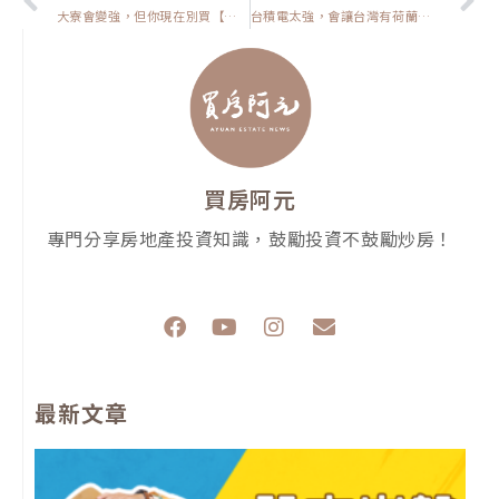
大寮會變強，但你現在別買【高雄在地人閒聊】
台積電太強，會讓台灣有荷蘭病嗎？【台灣大小事】
買房阿元
專門分享房地產投資知識，鼓勵投資不鼓勵炒房！
F
Y
I
E
a
o
n
n
c
u
s
v
e
t
t
e
最新文章
b
u
a
l
o
b
g
o
o
e
r
p
k
a
e