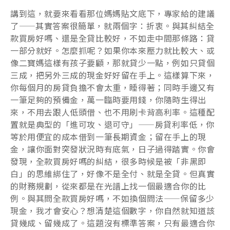
講到這，就要來看看那位媽媽貼文底下，專家給的建議
了——其實答案很簡單，就兩個字：折衷。與其糾結全
款買房好嗎、還是全貸比較好，不如走中間那條路：貸
一部分就好。怎麼抓呢？如果你本來壓力就比較大、或
像二寶媽這樣有孩子要顧，那就貸少一點，例如只貸個
三成，把另外三成的現金好好留在手上。這樣算下來，
你每個月的房貸負擔不會太重，睡得著；同時手邊又有
一筆足夠的預備金，萬一臨時要用錢，你隨時生得出
來，不用去跟人低頭借、也不用刷卡背高利率。這種配
置就是典型的「進可攻、退可守」——房貸利率低，你
等於用便宜的成本借到一筆長期資金；留在手上的現
金，讓你面對突發狀況時有底氣，日子過得踏實。你會
發現，全款買房好嗎的糾結，很多時候是被「非黑即
白」的思維綁住了，好像不是全付、就是全貸。但真實
的財務規劃，從來都是在光譜上找一個最適合你的比
例。與其問全款買房好嗎，不如換個問法——保留多少
現金，我才會安心？想清楚這個數字，你自然就知道該
貸幾成、留幾成了。這題沒有標準答案，只有最適合你