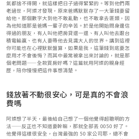
氣都捨不得開，就這樣把日子過得緊緊的。等到他們兩
老過世，阿燦才發現，原來爸媽默默存了一大筆錢要留
給他。那個數字大到他不敢亂動，也不敢拿去匪類，因
為他知道那是爸媽一輩子的辛苦。於是他開始問身邊信
得過的朋友，有人叫他把房貸還一還、有人叫他去跟台
積電輸贏、也有人要帶他去見識大人的世界。講到這裡
你可能也在心裡默默盤算，如果是我，這筆錢到底要怎
麼用才不會後悔？而其中最常被拿出來討論的，就是那
個老問題——全款買房好嗎？這篇就用阿燦的親身經
歷，陪你慢慢把這件事想清楚。
錢放著不動很安心，可是真的不會浪
費嗎
阿燦想了半天，最後給自己想了一個他覺得超聰明的方
法——反正也不知道要幹嘛，那就全部丟 0050 好了。
他覺得這樣很安全，台灣最強的 50 家公司耶，總不會