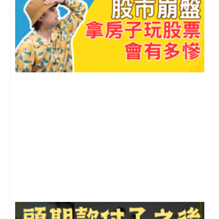
m
2
年
月
尚
留