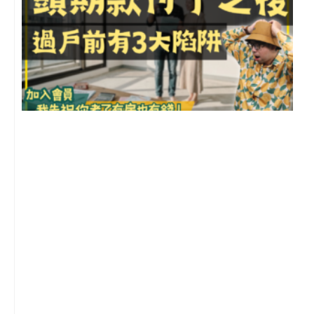
前
2
年
月
尚
留