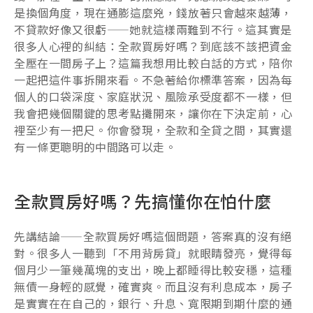
是換個角度，現在通膨這麼兇，錢放著只會越來越薄，
不貸款好像又很虧——她就這樣兩難到不行。這其實是
很多人心裡的糾結：全款買房好嗎？到底該不該把資金
全壓在一間房子上？這篇我想用比較白話的方式，陪你
一起把這件事拆開來看。不急著給你標準答案，因為每
個人的口袋深度、家庭狀況、風險承受度都不一樣，但
我會把幾個關鍵的思考點攤開來，讓你在下決定前，心
裡至少有一把尺。你會發現，全款和全貸之間，其實還
有一條更聰明的中間路可以走。
全款買房好嗎？先搞懂你在怕什麼
先講結論——全款買房好嗎這個問題，答案真的沒有絕
對。很多人一聽到「不用背房貸」就眼睛發亮，覺得每
個月少一筆幾萬塊的支出，晚上都睡得比較安穩，這種
無債一身輕的感覺，確實爽。而且沒有利息成本，房子
是實實在在自己的，銀行、升息、寬限期到期什麼的通