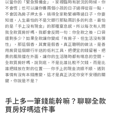
以當你的「緊急預備金」，家裡臨時有狀況的時候，你
不會慌；也可以讓你養兩個小孩的日子過得從容一點，
不會因為房子押太多，搞得全家勒緊褲帶過日子。你要
知道，人生最怕的不是欠銀行那點兩趴多的利息，最怕
的是「手上沒有現金」的那種窒息感。所以每次有人問
我全款買房好嗎，我都會反問一句：你全款之後，口袋
還剩多少？如果全款讓你變成「有房子、但生活沒有彈
性」，那這個香，其實是假香。真正聰明的做法，是善
用房貸這個銀行半送的低利工具，把便宜的錢留著、把
貴的風險擋在外面，讓你的生活隨時都有喘息的空間。
全款買房好嗎，說到底，不是比誰比較不欠錢，而是比
誰把錢放在對的位置——你手上的現金流順不順、遇到
事情有沒有本錢應變，這才是真正決定你安不安穩的關
鍵，你說是不是？
手上多一筆錢能幹嘛？聊聊全款
買房好嗎這件事