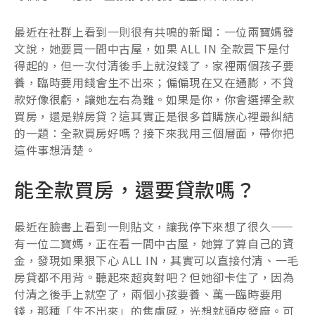
最近在社群上看到一則很有共鳴的新聞：一位兩寶媽發
文說，她要買一間中古屋，如果 ALL IN 全款買下是付
得起的，但一次付清後手上就沒錢了，家裡兩個孩子要
養，臨時要用錢會生不出來；偏偏現在又在通膨，不貸
款好像很虧，讓她左右為難。如果是你，你會選擇全款
買房，還是辦房貸？這其實正是很多首購族心裡最糾結
的一題：全款買房好嗎？接下來我用三個層面，帶你把
這件事想清楚。
能全款買房，還要貸款嗎？
最近在臉書上看到一則貼文，讓我停下來想了很久——
有一位二寶媽，正在看一間中古屋，她算了算自己的資
金，發現如果狠下心 ALL IN，其實可以直接付清、一毛
房貸都不用背。聽起來超爽對吧？但她卻卡住了，因為
付清之後手上就空了，兩個小孩要養、萬一臨時要用
錢，那種「生不出來」的焦慮感，光想就頭皮發麻。可