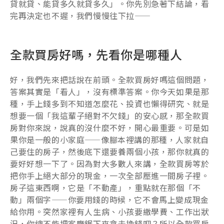
貸就貸、能貸多久就貸多久」。你先別急著下結論，看
完再決定也不遲，我們慢慢往下拉——
全款買房好嗎，先看你是哪種人
好，我們先來把話說在前頭。全款買房好嗎這個問題，
答案其實是「看人」，沒有標準答案。你今天如果是那
種，手上錢多到不知道怎麼花、投資也懶得研究、就是
想要一個「我這輩子絕對不欠錢」的安心感，那全款買
房對你來說，說真的沒什麼不好，開心最重要。可是如
果你是一般的小家庭——像腳本裡講的那種，人家就自
己要住的房子，然後底下還要養兩個小孩，那你就真的
要好好想一下了。因為對大多數人來講，全款買房等於
把你手上絕大部分的現金，一次全部壓進一間房子裡。
房子這東西啊，它是「不動產」，重點就在那個「不
動」兩個字——你要用錢的時候，它不會馬上變成現金
給你用。突然家裡有人生病、小孩要繳學費、工作出狀
況，你總不能把客廳鋸下來拿去換錢吧？所以全款買房