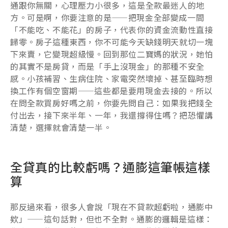
通跟你無關，心理壓力小很多，這是全款最迷人的地
方。可是啊，你要注意的是——把現金全部變成一間
「不能吃、不能花」的房子，代表你的資金流動性直接
歸零。房子這種東西，你不可能今天缺錢明天就切一塊
下來賣，它變現超級慢。回到那位二寶媽的狀況，她怕
的其實不是房貸，而是「手上沒現金」的那種不安全
感。小孩補習、生病住院、家電突然壞掉、甚至臨時想
換工作有個空窗期——這些都是要用現金去接的。所以
在問全款買房好嗎之前，你要先問自己：如果我把錢全
付出去，接下來半年、一年，我還撐得住嗎？把恐懼講
清楚，選擇就會清楚一半。
全貸真的比較虧嗎？通膨這筆帳這樣
算
那反過來看，很多人會說「現在不貸款超虧啦，通膨中
欸」——這句話對，但也不全對。通膨的邏輯是這樣：