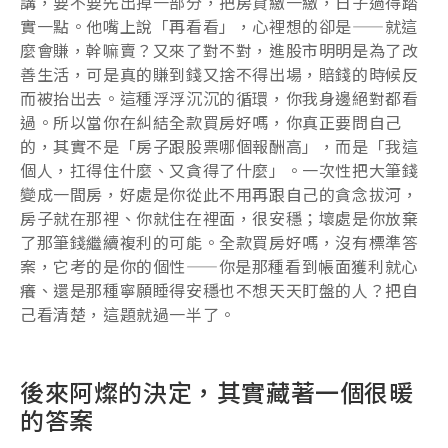
講，要不要先出掉一部分，把房貸繳一繳，日子過得踏
實一點。他嘴上說「再看看」，心裡想的卻是——就這
麼會賺，幹嘛賣？又來了對不對，進股市明明是為了改
善生活，可是真的賺到錢又捨不得出場，賠錢的時候反
而被抬出去。這種浮浮沉沉的循環，你我身邊絕對都看
過。所以當你在糾結全款買房好嗎，你真正要問自己
的，其實不是「房子跟股票哪個報酬高」，而是「我這
個人，扛得住什麼、又貪得了什麼」。一次性把大筆錢
變成一間房，好處是你從此不用再跟自己的貪念拔河，
房子就在那裡、你就住在裡面，很安穩；壞處是你放棄
了那筆錢繼續複利的可能。全款買房好嗎，沒有標準答
案，它考的是你的個性——你是那種看到帳面獲利就心
癢、還是那種寧願睡得安穩也不想天天盯盤的人？把自
己看清楚，這題就過一半了。
後來阿燦的決定，其實藏著一個很暖
的答案