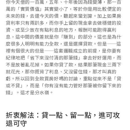
你今天借的一百萬，五年、十年後因為錢變薄，那一百
萬的「實質價值」其實變小了，等於你是用比較便宜的
未來的錢，去還今天的債，聽起來蠻划算。加上如果房
貸利率只有兩趴多，而你手上留的現金拿去做穩健的投
資、或至少放在有點利息的地方，報酬可能跑得贏利
息，這中間的價差就是你「賺到」的部分。這也是為什
麼很多人明明有能力全款，還是選擇貸款。但是——這
裡有個很大的但是——這套邏輯成立的前提，是你要有
紀律地把「省下來沒付清的那筆錢」拿去好好運用，而
不是放著亂花掉。如果你貸了款，結果那筆現金三兩下
就花光，那你既背了利息、又沒留住錢，那才叫真的
虧。所以回到全款買房好嗎的討論，重點從來不是「貸
或不貸」，而是「你有沒有能力管好那筆被你留下來的
錢」。這才是分水嶺。
折衷解法：貸一點、留一點，進可攻
退可守