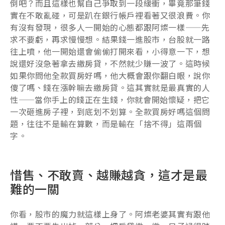
倒吧？而且這樣也幫自己爭取到一段緩衝，畢竟那筆錢
實在不敢亂碰，可是趴在銀行帳戶裡看著又很浪費。你
有沒有發現，很多人一開始的心態都跟阿燦一樣——先
求不要虧，再求慢慢想。結果錢一進股市，台股就一路
往上噴，他一開始還會偷偷打開來看，小得意一下，想
說還好沒急著拿去繳房貸，不然就少賺一波了。這時候
如果你問他全款買房好嗎，他大概會跟你翻白眼，說你
傻了嗎、錢在漲幹嘛去繳房貸。這其實就是最真實的人
性——當你手上的錢正在生錢，你就會開始懷疑，把它
一次砸進房子裡，到底划不划算。全款買房好嗎這個問
題，往往不是輸在算數，而是輸在「捨不得」這兩個
字。
惜售、不敢賣、越賺越貪，這才是最
難的一關
你看，股市的魔力就這樣上身了。阿燦老婆其實有跟他