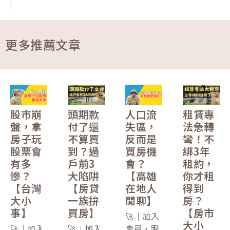
更多推薦文章
股市崩
頭期款
人口流
租賃專
盤，拿
付了還
失區，
法急轉
房子玩
不算買
反而是
彎！不
股票會
到？過
買房機
綁3年
有多
戶前3
會？
租約，
慘？
大陷阱
【高雄
你才租
【台灣
【房貸
在地人
得到
大小
一族拚
閒聊】
房？
事】
買房】
【房市
🚀｜加入
大小
🚀｜加入
🚀｜加入
會員，跟