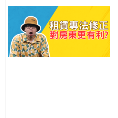
2
年
月
尚
留