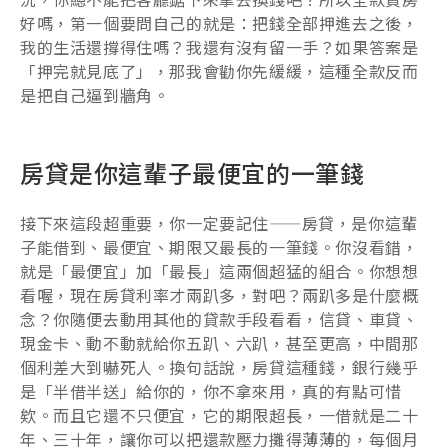
好嗎，第一個要問自己的就是：把錢全部押進去之後，
我的生活還撐得住嗎？我還有沒有留一手？如果答案是
「押完就見底了」，那我會勸你先緩緩，這種全款反而
是把自己逼到牆角。
房貸是你這輩子最便宜的一筆錢
接下來這段超重要，你一定要記住——房貸，是你這輩
子能借到、最便宜、期限又最長的一筆錢。你沒看錯，
就是「最便宜」加「最長」這兩個超猛的組合。你想想
看喔，現在房貸利率才兩趴多，對吧？兩趴多是什麼概
念？你隨便去動用其他的貸款手段看看，信貸、車貸、
現金卡、動不動就給你五趴、六趴，甚至更高，中間那
個利差大到嚇死人。換句話說，房貸這種錢，銀行幾乎
是「半借半送」給你的，你不拿來用，真的有點可惜
欸。而且它還不只便宜，它的期限超長，一借就是二十
年、三十年，讓你可以把還款壓力攤得薄薄的，每個月