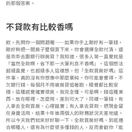
的那個答案。
不貸款有比較香嗎
欸，先問你一個問題喔——如果你手上剛好有一筆錢，
剛好夠把一間房子整個買下來，你會選擇全款付清，還
是乖乖去跟銀行辦房貸？我知道，很多人第一直覺就是
「當然全款啊，省下那一大筆利息不香嗎」。這個想法
超級直覺，也超級多人這樣想，但「全款買房好嗎」這
件事，真的沒有你想像中那麼單純。你可能會覺得，不
欠銀行錢、每個月不用被房貸追著跑，睡覺都比較安
穩，這種感覺確實很爽，我完全懂。可是啊，錢這種東
西，放在哪裡、怎麼用，差別可大了。同樣一筆錢，有
人拿去全款買房、心裡踏實；有人拿去貸款、把現金留
在身邊活用，結果十年後兩個人的財務狀況天差地遠。
所以今天我們就來好好聊一下，全款買房好嗎、到底適
合哪種人，還有為什麼很多懂錢的人，反而會勸你「能