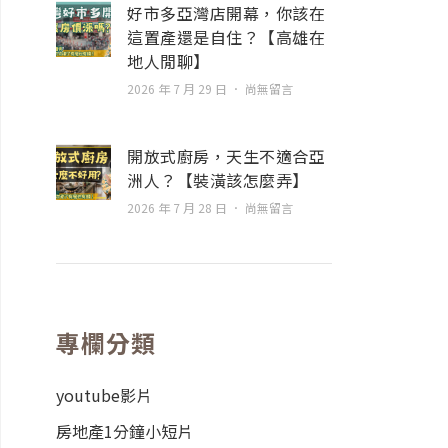
好市多亞灣店開幕，你該在
這置產還是自住？【高雄在
地人閒聊】
2026 年 7 月 29 日
尚無留言
開放式廚房，天生不適合亞
洲人？【裝潢該怎麼弄】
2026 年 7 月 28 日
尚無留言
專欄分類
youtube影片
房地產1分鐘小短片