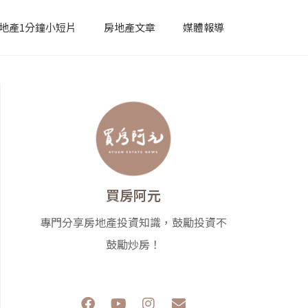
地產1分鐘小短片
房地產文章
媒體報導
買房阿元
專門分享房地產投資知識，鼓勵投資不
鼓勵炒房！
F
Y
I
E