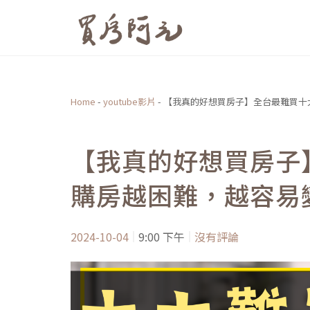
跳
至
主
要
內
Home
-
youtube影片
-
【我真的好想買房子】全台最難買十
容
【我真的好想買房子
購房越困難，越容易
2024-10-04
9:00 下午
沒有評論