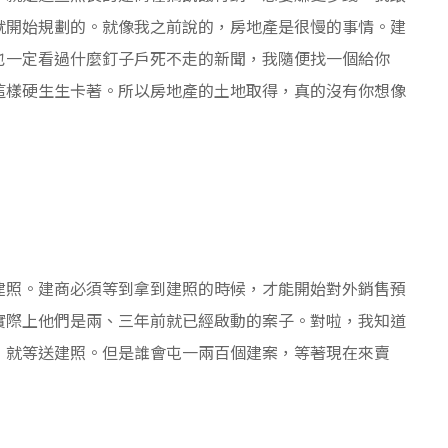
就開始規劃的。就像我之前說的，房地產是很慢的事情。建
也一定看過什麼釘子戶死不走的新聞，我隨便找一個給你
這樣硬生生卡著。所以房地產的土地取得，真的沒有你想像
建照。建商必須等到拿到建照的時候，才能開始對外銷售預
實際上他們是兩、三年前就已經啟動的案子。對啦，我知道
，就等送建照。但是誰會屯一兩百個建案，等著現在來賣