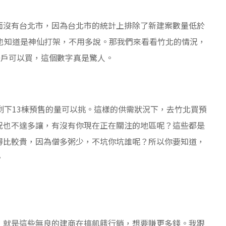
面沒有台北市，因為台北市的統計上排除了新建案數量低於
也知道是神仙打架，不用多說。那我們來看看竹北的情況，
0戶可以買，這個數字真是驚人。
剩下13棟預售的量可以挑。這樣的供需狀況下，去竹北買預
況也不遑多讓，有沒有你現在正在關注的地區呢？這些都是
得比較貴，因為僧多粥少，不坑你坑誰呢？所以你要知道，
。
】
，就是這些無良的建商在搞飢餓行銷，想要賺更多錢。我跟