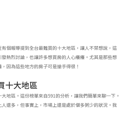
】
近有個報導提到全台最難買的十大地區，讓人不禁想說，這
引發熱烈討論，也讓許多想買房的人心癢癢。尤其是那些想
備，因為這些地方的房子可是搶手得很！
買十大地區
大地區。這份榜單來自591的分析，讓我們簡單來聊一下。
比人還多，但事實上，市場上還是處於僧多粥少的狀況。我