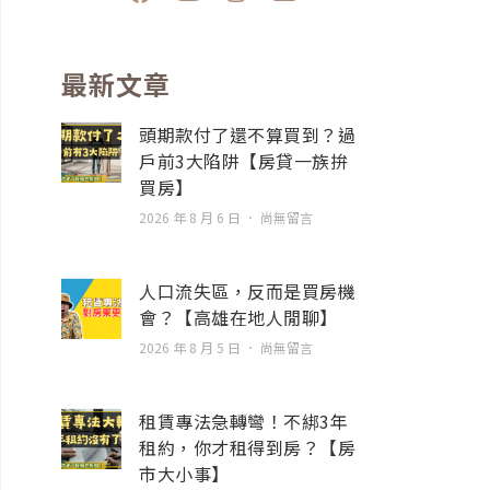
a
o
n
n
c
u
s
v
e
t
t
e
b
u
a
l
最新文章
o
b
g
o
o
e
r
p
頭期款付了還不算買到？過
k
a
e
戶前3大陷阱【房貸一族拚
m
買房】
2026 年 8 月 6 日
尚無留言
人口流失區，反而是買房機
會？【高雄在地人閒聊】
2026 年 8 月 5 日
尚無留言
租賃專法急轉彎！不綁3年
租約，你才租得到房？【房
市大小事】