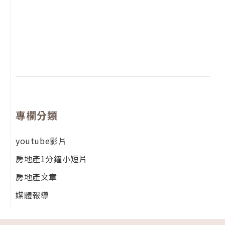
2
年
月
尚
留
專欄分類
youtube影片
房地產1分鐘小短片
房地產文章