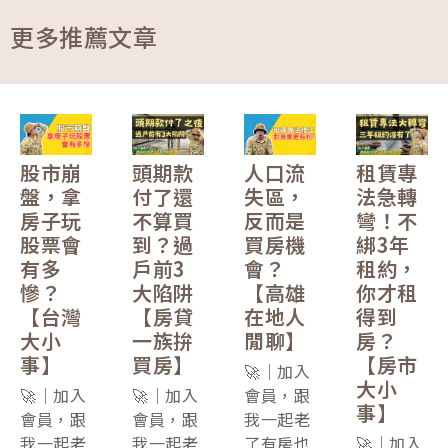
媒體報導
更多推薦文章
股市崩
頭期款
人口流
租賃專
盤，拿
付了還
失區，
法急轉
房子玩
不算買
反而是
彎！不
股票會
到？過
買房機
綁3年
有多
戶前3
會？
租約，
慘？
大陷阱
【高雄
你才租
【台灣
【房貸
在地人
得到
大小
一族拚
閒聊】
房？
事】
買房】
【房市
🚀｜加入