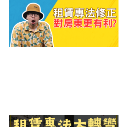
2
年
月
尚
留