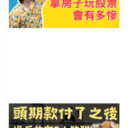
m
2
年
月
尚
留