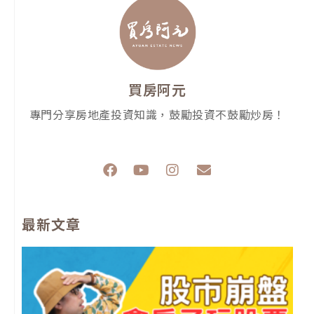
上一頁
上一篇
下一篇
【我真的好想買房子】能借信貸買房嗎?我建議你最好不要，因為這會讓你無路可走
【投資看房實戰指南】2024買房要優先考慮哪個指標?我建議你先看這個更有利
買房阿元
專門分享房地產投資知識，鼓勵投資不鼓勵炒房！
F
Y
I
E
a
o
n
n
c
u
s
v
e
t
t
e
最新文章
b
u
a
l
o
b
g
o
o
e
r
p
k
a
e