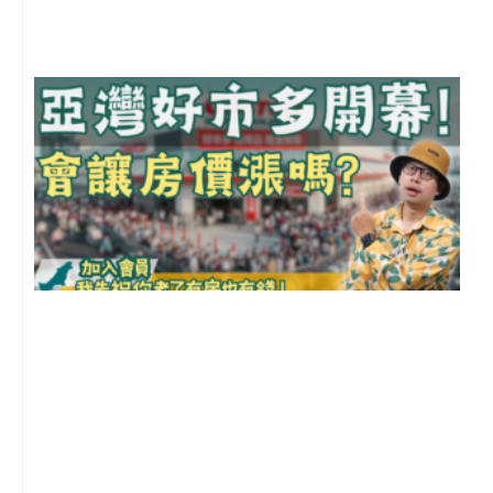
2
年
月
尚
留