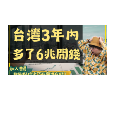
2
年
月
尚
留
G