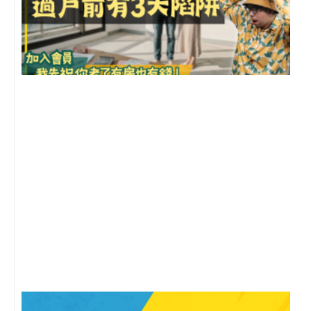
前
2
年
月
尚
留