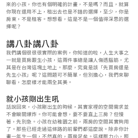
來的小孩，你也有個明確的計畫，不是嗎？而且，就算
你現在還用不上，租出去也是不錯的選擇，至少，你是
房東，不是租客。想想看，這是不是一個值得深思的選
擇呢？
講八卦講八卦
我們講個很很很實際的案例，你知道的啦，人生大事之
一就是買房跟生小孩，這兩件事總是讓人傷透腦筋，尤
其是在台灣這塊土地上。那麼，究竟是該「先買房還是
先生小孩」呢？這問題可不簡單，但別擔心，我們來聊
聊看，怎麼樣才能兩全其美。
就小孩剛出生吼
話說回來，小孩剛出生的時候，其實家裡的空間需求並
不會瞬間爆炸。你可能會想，要不要直上三房？但慢
著，先別急。小孩在幼稚園之前，兩房的空間其實夠用
了。那些已經走過這條路的前輩們都這麼說。除非你計
畫一年生一個，不然真的，兩房足矣。這樣壓力小，照