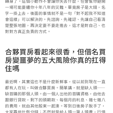
轉身了。這個小動作不會讓你失去什麼，但會幫你避開
一場可能要纏你十年八年的災難。畢竟房子是大錢，名
字一掛上去，後面的事情就不是一句「對不起我不知道
會這樣」可以解決的。先諮詢、先確認、先讓自己看清
楚整張地圖，再決定要不要走進去，這才是對自己、也
對對方真正負責的方式。
合夥買房看起來很香，但借名買
房變噩夢的五大風險你真的扛得
住嗎
最近啊，其實這也不是什麼新鮮事，從以前到現在一直
都有人在玩，叫做合夥買房。簡單講，就是缺人頭——
缺首購的那個人頭。由一個人出他的首購資格，由他去
跟銀行貸款，剩下的頭期款、每個月的利息、雜七雜八
的費用，就由其他股東一起湊。等到日後房子脫手了，
大家再依比例分錢；不然就是給人頭一筆人頭費，行情