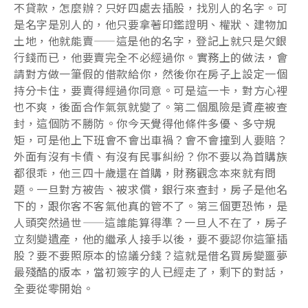
不貸款，怎麼辦？只好四處去插股，找別人的名字。可
是名字是別人的，他只要拿著印鑑證明、權狀、建物加
土地，他就能賣——這是他的名字，登記上就只是欠銀
行錢而已，他要賣完全不必經過你。實務上的做法，會
請對方做一筆假的借款給你，然後你在房子上設定一個
持分卡住，要賣得經過你同意。可是這一卡，對方心裡
也不爽，後面合作氣氛就變了。第二個風險是資產被查
封，這個防不勝防。你今天覺得他條件多優、多守規
矩，可是他上下班會不會出車禍？會不會撞到人要賠？
外面有沒有卡債、有沒有民事糾紛？你不要以為首購族
都很乖，他三四十歲還在首購，財務觀念本來就有問
題。一旦對方被告、被求償，銀行來查封，房子是他名
下的，跟你客不客氣他真的管不了。第三個更恐怖，是
人頭突然過世——這誰能算得準？一旦人不在了，房子
立刻變遺產，他的繼承人接手以後，要不要認你這筆插
股？要不要照原本的協議分錢？這就是借名買房變噩夢
最殘酷的版本，當初簽字的人已經走了，剩下的對話，
全要從零開始。