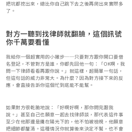
把坑都挖出來，總比你自己跳下去之後再爬出來實際多
了。
對方一聽到找律師就翻臉，這個訊號
你千萬要看懂
我給你一個超實用的小撇步──只要對方跟你開口要借
名登記，不管對方是誰，你都先回他一句：「OK啊，我
問一下律師看看再跟你說。」就這樣，超簡單一句話，
但這句話的威力非常大。為什麼？因為對方接下來的反
應，會直接告訴你這個忙到底能不能幫。
如果對方很乾脆地說：「好啊好啊，那你問完跟我
說。」甚至自己也願意一起去找律師談，那代表這件事
至少在他那邊是攤在陽光下的，他不怕被檢視，他願意
把細節都釐清。這種情況你就算後來決定不幫，也不會