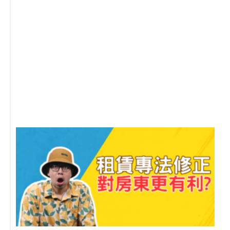
2
年
月
尚
留