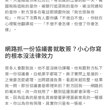
國稅局追稅的是你、被銀行追貸款的是你、被法院通知
的是你，對方頂多在電話那頭跟你說「我也很無奈
啦」。所以下次再有人跟你講「不借白不借」，你就在
心裡幫他翻譯成──「不借不會怎樣，但借了你會怎
樣」。
網路抓一份協議書就敢簽？小心你寫
的根本沒法律效力
很多人會跟我說，他不是沒做功課喔，他有跟對方私下
簽一份協議書，白紙黑字都寫了，房子實際上是誰的、
之後要怎麼處理、出問題誰負責，看起來超完整。結果
我一問，那份協議書是哪裡來的？對方回我──網路抓
的範本啦，改一改就用了。聽到這邊我都會深吸一口
氣，因為這真的是借名買房變噩夢裡面最常見的一種版
本。你以為你有保障，其實你只是有一張紙。