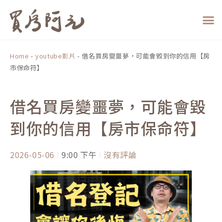
跳
至
主
要
內
Home
-
youtube影片
-
借名買房變噩夢，可能會毀到你的信用【房
容
市保命符】
借名買房變噩夢，可能會毀
到你的信用【房市保命符】
2026-05-06
9:00 下午
沒有評論