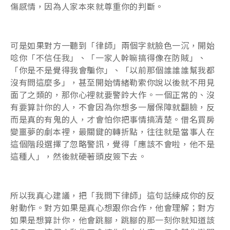
傷感情，因為人家本來就尊重你的判斷。
可是如果對方一聽到「律師」兩個字就臉色一沉，開始
唸你「不信任我」、「一家人幹嘛搞得像在防賊」、
「你是不是覺得我會騙你」、「以前那個誰誰誰幫我都
沒有問這麼多」，甚至開始情緒勒索你說以後就不用見
面了之類的，那你心裡就要警鈴大作。一個正常的、沒
有要算計你的人，不會因為你想多一層保障就翻臉，反
而是真的有鬼的人，才會怕你把事情搞清楚。借名買房
變噩夢的劇本裡，最關鍵的轉折點，往往就是當事人在
這個階段選擇了忽略警訊，覺得「應該不會啦，他不是
這種人」，然後就硬著頭皮簽下去。
所以我真心建議，把「我問下律師」這句話練成你的反
射動作。對方如果是真心想跟你合作，他會理解；對方
如果是想算計你，他會跳腳，跳腳的那一刻你就知道該