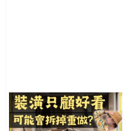
2
年
月
尚
留