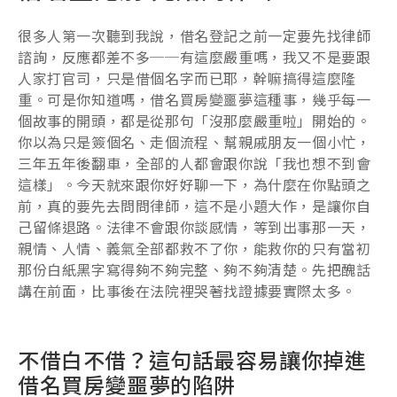
很多人第一次聽到我說，借名登記之前一定要先找律師
諮詢，反應都差不多──有這麼嚴重嗎，我又不是要跟
人家打官司，只是借個名字而已耶，幹嘛搞得這麼隆
重。可是你知道嗎，借名買房變噩夢這種事，幾乎每一
個故事的開頭，都是從那句「沒那麼嚴重啦」開始的。
你以為只是簽個名、走個流程、幫親戚朋友一個小忙，
三年五年後翻車，全部的人都會跟你說「我也想不到會
這樣」。今天就來跟你好好聊一下，為什麼在你點頭之
前，真的要先去問問律師，這不是小題大作，是讓你自
己留條退路。法律不會跟你談感情，等到出事那一天，
親情、人情、義氣全部都救不了你，能救你的只有當初
那份白紙黑字寫得夠不夠完整、夠不夠清楚。先把醜話
講在前面，比事後在法院裡哭著找證據要實際太多。
不借白不借？這句話最容易讓你掉進
借名買房變噩夢的陷阱