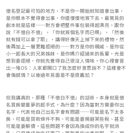
借名登記最可怕的地方，不是你一開始就知道會出事，
是你根本不覺得會出事，你還傻傻地簽下去。最常見的
劇本就是這樣──對方會把整件事包裝得超漂亮，跟你
說「不借白不借」，「你就簽個名字而已啊」，「然後
就有錢可以拿了耶」，講得好像天上掉下來的禮物。然
後再加上一層更難拒絕的──對方是你的親戚、是你從
小一起長大的兄弟姊妹、是你媽介紹過來的長輩，光是
想到要拒絕，你就先覺得自己很沒人情味。你心裡會冒
出一堆OS：人家都開口了我怎麼好意思說不？這樣會不
會傷感情？以後過年見面是不是很尷尬？
但我講真的，那種「不借白不借」的話術，本身就是借
名買房變噩夢的起手式。為什麼？因為當對方需要你出
名字，代表他自己出名字會有問題──可能是名下太多
房、可能是貸款條件不夠、可能是要規避某些稅、甚至
可能是要躲債。這些問題不會因為換成你的名字就消
失，只是換成你來扛而已。等到真的出事的那一天，被