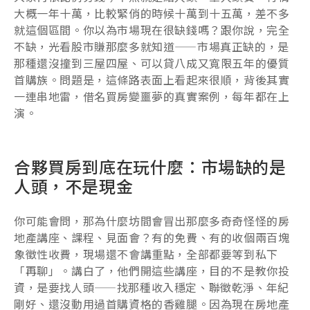
大概一年十萬，比較緊俏的時候十萬到十五萬，差不多
就這個區間。你以為市場現在很缺錢嗎？跟你說，完全
不缺，光看股市賺那麼多就知道——市場真正缺的，是
那種還沒撞到三屋四屋、可以貸八成又寬限五年的優質
首購族。問題是，這條路表面上看起來很順，背後其實
一連串地雷，借名買房變噩夢的真實案例，每年都在上
演。
合夥買房到底在玩什麼：市場缺的是
人頭，不是現金
你可能會問，那為什麼坊間會冒出那麼多奇奇怪怪的房
地產講座、課程、見面會？有的免費、有的收個兩百塊
象徵性收費，現場還不會講重點，全部都要等到私下
「再聊」。講白了，他們開這些講座，目的不是教你投
資，是要找人頭——找那種收入穩定、聯徵乾淨、年紀
剛好、還沒動用過首購資格的香雞腿。因為現在房地產