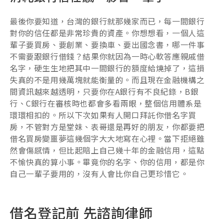
最後你要知道，台灣的銀行就那幾家而已，每一間銀行
對你的信任都是非常珍貴的資產。你想想看，一個人這
輩子要買房、要創業、要換車、要出國念書，哪一件事
不需要跟銀行借錢？結果你就因為一時心軟答應親戚借
名字，硬生生地把其中一間銀行的額度給燒掉了，這損
失真的不是用幾萬塊就能衡量的。而且現在金融機構之
間資訊越來越透明，只要你在A銀行有不良紀錄，B銀
行、C銀行在審核時也都會多看兩眼，整個信用體系是
環環相扣的。所以下次如果有人開口拜託你借名字買
房，不管對方是堂妹、表哥還是再好的朋友，你都要把
借名買房變噩夢這幾個字大大地寫在心裡。當下拒絕雖
然會傷感情，但比起賠上自己幾十年的金融信用，這點
不愉快真的算小事。畢竟你的名字、你的信用，都是你
自己一輩子要用的，沒有人會比你自己更珍惜它。
借名登記前 先諮詢律師