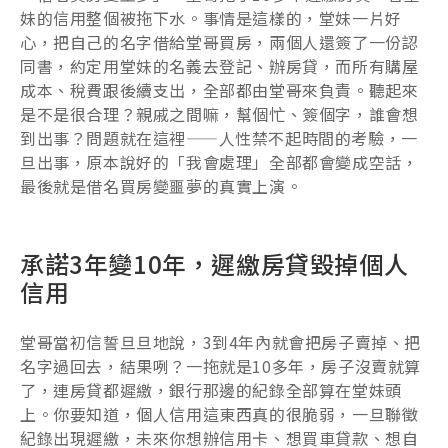
妹的信用整個被拖下水。事情是這樣的，堂妹一片好
心，把自己的名字借給堂哥買房，兩個人還簽了一份認
同書，約定用堂妹的名義去登記、辦房貸，而所有購屋
成本、稅費跟後續支出，全部都由堂哥來負責。聽起來
是不是很合理？親戚之間嘛，幫個忙、簽個字，誰會想
到出事？問題就在這裡——人性禁不起時間的考驗，一
旦出事，原本說好的「我會處理」全部都會變成空話，
最後就是借名買房變噩夢的真實上演。
承諾3年變10年，遲繳房貸毀掉個人
信用
堂哥當初信誓旦旦地說，3到4年內就會把房子賣掉、把
名字過回去，結果咧？一拖就是10多年，房子沒賣就算
了，連房貸都遲繳，銀行那邊的紀錄全部算在堂妹頭
上。你要知道，個人信用這東西真的很脆弱，一旦聯徵
紀錄出現遲繳，未來你想辦信用卡、想買車貸款、想自