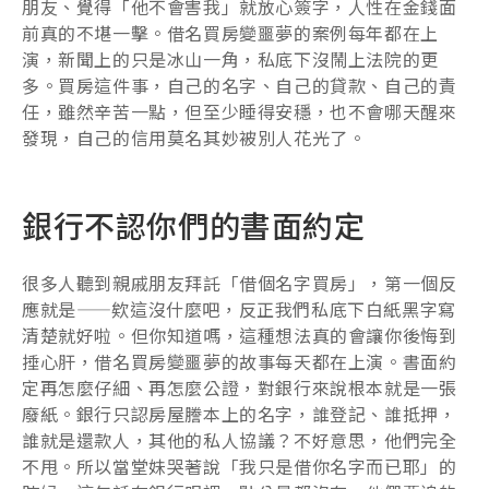
朋友、覺得「他不會害我」就放心簽字，人性在金錢面
前真的不堪一擊。借名買房變噩夢的案例每年都在上
演，新聞上的只是冰山一角，私底下沒鬧上法院的更
多。買房這件事，自己的名字、自己的貸款、自己的責
任，雖然辛苦一點，但至少睡得安穩，也不會哪天醒來
發現，自己的信用莫名其妙被別人花光了。
銀行不認你們的書面約定
很多人聽到親戚朋友拜託「借個名字買房」，第一個反
應就是——欸這沒什麼吧，反正我們私底下白紙黑字寫
清楚就好啦。但你知道嗎，這種想法真的會讓你後悔到
捶心肝，借名買房變噩夢的故事每天都在上演。書面約
定再怎麼仔細、再怎麼公證，對銀行來說根本就是一張
廢紙。銀行只認房屋謄本上的名字，誰登記、誰抵押，
誰就是還款人，其他的私人協議？不好意思，他們完全
不甩。所以當堂妹哭著說「我只是借你名字而已耶」的