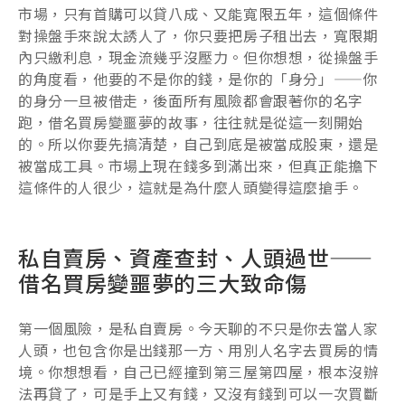
市場，只有首購可以貸八成、又能寬限五年，這個條件
對操盤手來說太誘人了，你只要把房子租出去，寬限期
內只繳利息，現金流幾乎沒壓力。但你想想，從操盤手
的角度看，他要的不是你的錢，是你的「身分」——你
的身分一旦被借走，後面所有風險都會跟著你的名字
跑，借名買房變噩夢的故事，往往就是從這一刻開始
的。所以你要先搞清楚，自己到底是被當成股東，還是
被當成工具。市場上現在錢多到滿出來，但真正能擔下
這條件的人很少，這就是為什麼人頭變得這麼搶手。
私自賣房、資產查封、人頭過世——
借名買房變噩夢的三大致命傷
第一個風險，是私自賣房。今天聊的不只是你去當人家
人頭，也包含你是出錢那一方、用別人名字去買房的情
境。你想想看，自己已經撞到第三屋第四屋，根本沒辦
法再貸了，可是手上又有錢，又沒有錢到可以一次買斷