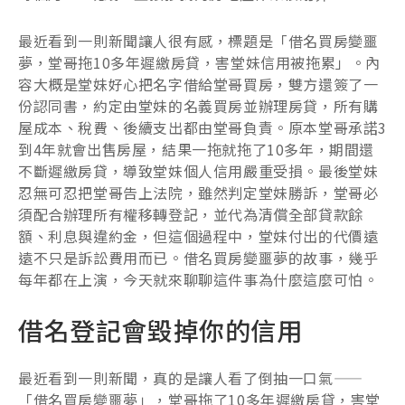
最近看到一則新聞讓人很有感，標題是「借名買房變噩
夢，堂哥拖10多年遲繳房貸，害堂妹信用被拖累」。內
容大概是堂妹好心把名字借給堂哥買房，雙方還簽了一
份認同書，約定由堂妹的名義買房並辦理房貸，所有購
屋成本、稅費、後續支出都由堂哥負責。原本堂哥承諾3
到4年就會出售房屋，結果一拖就拖了10多年，期間還
不斷遲繳房貸，導致堂妹個人信用嚴重受損。最後堂妹
忍無可忍把堂哥告上法院，雖然判定堂妹勝訴，堂哥必
須配合辦理所有權移轉登記，並代為清償全部貸款餘
額、利息與違約金，但這個過程中，堂妹付出的代價遠
遠不只是訴訟費用而已。借名買房變噩夢的故事，幾乎
每年都在上演，今天就來聊聊這件事為什麼這麼可怕。
借名登記會毀掉你的信用
最近看到一則新聞，真的是讓人看了倒抽一口氣——
「借名買房變噩夢」，堂哥拖了10多年遲繳房貸，害堂