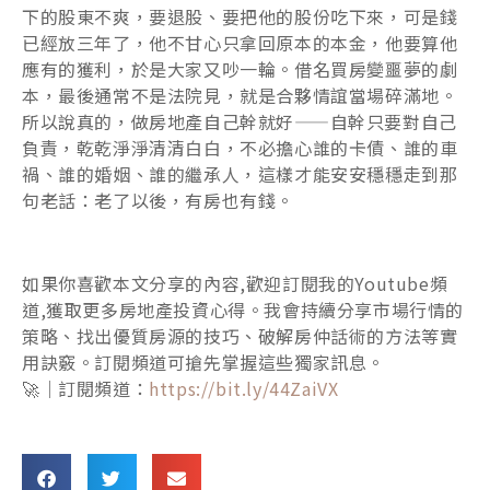
下的股東不爽，要退股、要把他的股份吃下來，可是錢
已經放三年了，他不甘心只拿回原本的本金，他要算他
應有的獲利，於是大家又吵一輪。借名買房變噩夢的劇
本，最後通常不是法院見，就是合夥情誼當場碎滿地。
所以說真的，做房地產自己幹就好——自幹只要對自己
負責，乾乾淨淨清清白白，不必擔心誰的卡債、誰的車
禍、誰的婚姻、誰的繼承人，這樣才能安安穩穩走到那
句老話：老了以後，有房也有錢。
如果你喜歡本文分享的內容,歡迎訂閱我的Youtube頻
道,獲取更多房地產投資心得。我會持續分享市場行情的
策略、找出優質房源的技巧、破解房仲話術的方法等實
用訣竅。訂閱頻道可搶先掌握這些獨家訊息。
🚀｜訂閱頻道：
https://bit.ly/44ZaiVX