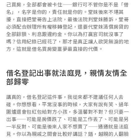
己買房，全部都會被卡住——銀行可不管你是不是「借
名」，名字是你的，責任就是你的。堂妹後來不堪其
擾，直接把堂哥告上法院，最後法院判堂妹勝訴，堂哥
必須配合辦理所有權移轉登記，還要代堂妹清償房貸的
全部餘額、利息跟違約金。你以為打贏官司就沒事了
嗎？信用紀錄已經花了，那才是真正讓人欲哭無淚的地
方，這就是借名買房變噩夢最直接的代價。
借名登記出事就法庭見，親情友情全
部歸零
講真的，借名登記這件事，我從來都不建議任何人去
碰。你想想看，平常沒事的時候，大家有說有笑、過年
圍爐還會包紅包給對方小孩，多溫馨對不對？但只要一
出事——可能是房價跌了、可能是工作丟了、可能是另
一半反對、可能是後來人家不想賣了——通通就是法庭
見。你以為親戚之間會比較好講話？錯，越親的人翻臉