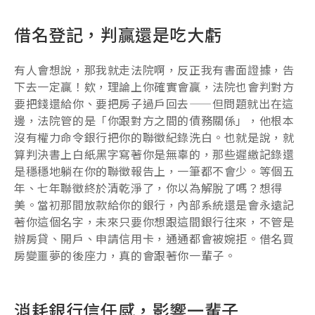
借名登記，判贏還是吃大虧
有人會想說，那我就走法院啊，反正我有書面證據，告
下去一定贏！欸，理論上你確實會贏，法院也會判對方
要把錢還給你、要把房子過戶回去——但問題就出在這
邊，法院管的是「你跟對方之間的債務關係」，他根本
沒有權力命令銀行把你的聯徵紀錄洗白。也就是說，就
算判決書上白紙黑字寫著你是無辜的，那些遲繳記錄還
是穩穩地躺在你的聯徵報告上，一筆都不會少。等個五
年、七年聯徵終於清乾淨了，你以為解脫了嗎？想得
美。當初那間放款給你的銀行，內部系統還是會永遠記
著你這個名字，未來只要你想跟這間銀行往來，不管是
辦房貸、開戶、申請信用卡，通通都會被婉拒。借名買
房變噩夢的後座力，真的會跟著你一輩子。
消耗銀行信任感，影響一輩子