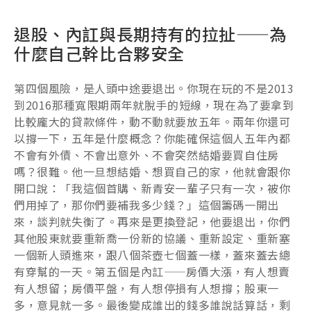
退股、內訌與長期持有的拉扯——為
什麼自己幹比合夥安全
第四個風險，是人頭中途要退出。你現在玩的不是2013
到2016那種寬限期兩年就脫手的短線，現在為了要拿到
比較龐大的貸款條件，動不動就要放五年。兩年你還可
以撐一下，五年是什麼概念？你能確保這個人五年內都
不會有外債、不會出意外、不會突然結婚要買自住房
嗎？很難。他一旦想結婚、想買自己的家，他就會跟你
開口說：「我這個首購、新青安一輩子只有一次，被你
們用掉了，那你們要補我多少錢？」這個籌碼一開出
來，談判就失衡了。再來是更換登記，他要退出，你們
其他股東就要重新喬一份新的協議、重新設定、重新塞
一個新人頭進來，跟八個茶壺七個蓋一樣，蓋來蓋去總
有穿幫的一天。第五個是內訌——房價大漲，有人想賣
有人想留；房價平盤，有人想停損有人想撐；股東一
多，意見就一多。最後變成誰出的錢多誰說話算話，剩