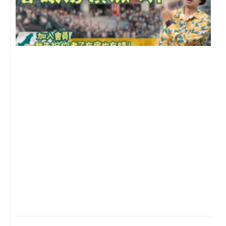
2
年
月
尚
留