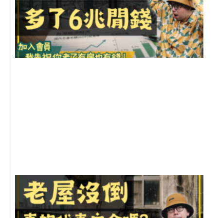
2
年
月
尚
留