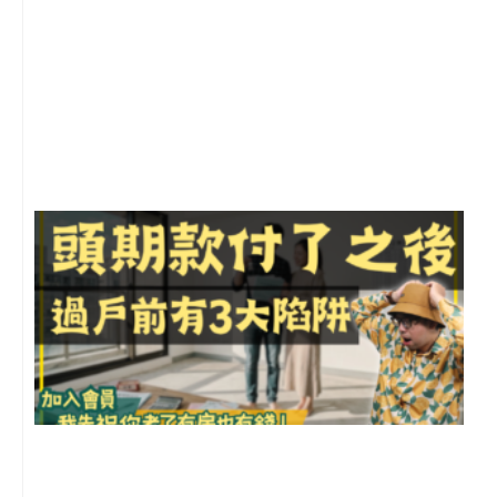
2
年
月
尚
留
前