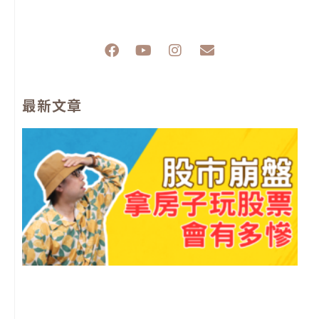
F
Y
I
E
a
o
n
n
c
u
s
v
e
t
t
e
最新文章
b
u
a
l
o
b
g
o
o
e
r
p
k
a
e
m