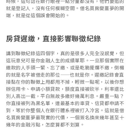
時候，這句話在銀行眼裡一點分量都沒有，他們要追的
就是登記人，沒有任何模糊空間。借名買房變噩夢的開
端，就是從這個誤會開始的。
房貸遲繳，直接影響聯徵紀錄
講到聯徵紀錄這四個字，真的是很多人完全沒感覺，但
這玩意兒可是你金融人生的成績單耶。一旦那個實際在
繳款的人手頭一緊、忘了繳、或是乾脆擺爛不繳，倒楣
的就是名字被借走的那位——也就是你。遲繳記錄會直
接黏在你的聯徵上甩都甩不掉，輕微一點呢，以後你想
辦信用卡、申請小額貸款，額度直接被砍半，利率還比
別人高出一截，平白無故多繳好幾萬利息。嚴重一點？
你直接被列為黑名單，連最基本的車貸、信貸都申請不
到，等於你整個人在銀行體系裡被打入冷宮。這就是借
名買房變噩夢最現實的代價，一個簽名換來幾年甚至十
幾年的金融污點，怎麼算都不划算。