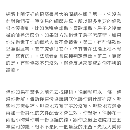
網路上隨便抓的協議書最大的問題在哪？第一，它沒有
針對你們這一筆交易的細節去寫，所以很多重要的條款
根本沒提到，比如說稅金誰繳、貸款誰繳、房子之後賣
掉的價差怎麼分、如果對方先過世了房子怎麼辦、如果
你先過世了你的繼承人會不會被告。第二，有些條款你
以為很厲害，寫了感覺很安心，但其實在法律上根本就
是「寫爽的」，法院看到會直接判定無效。第三，更慘
的是，有些條款不只沒效，還會反過來變成對你不利的
證據。
但你如果在簽名之前先去找律師，律師就可以一條一條
幫你拆解，告訴你這份協議到底保護你到什麼程度、哪
些地方需要補、哪些地方寫了等於沒寫、哪些地方還要
再加一份其他的文件配合才會生效。你想喔，律師花一
兩個小時幫你看一份協議的錢，跟你之後上法院打三五
年官司的錢，根本不是同一個量級的東西。先找人幫你