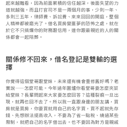
起來越難看，因為前面累積的信任越深，後面失望的力
道就越強。而且打官司不是一兩個月的事，少則一年、
多則三五年，律師費、訴訟費、來來回回的開庭，整個
人精神都被磨光了。借名買房變噩夢的恐怖之處，就在
於它不只搞爛你的財務跟信用，連你跟最親近的人的關
係都會一起陪葬。
關係修不回來，借名登記是雙輸的選
擇
你覺得這個堂哥跟堂妹，未來還有機會重修舊好嗎？老
實說——怎麼可能。今年過年圍爐你看堂哥要怎麼夾菜
給堂妹？長輩問起來大家要怎麼回答？這種裂痕一旦出
現，就再也回不去了。所以我一直跟身邊的朋友講，買
房就是買房，你要買就用自己的名字買，買不起就先存
錢、先想辦法提高收入，不要為了省一點稅、繞過某些
限制，就把自己的名字借出去。也不要因為對方是親戚