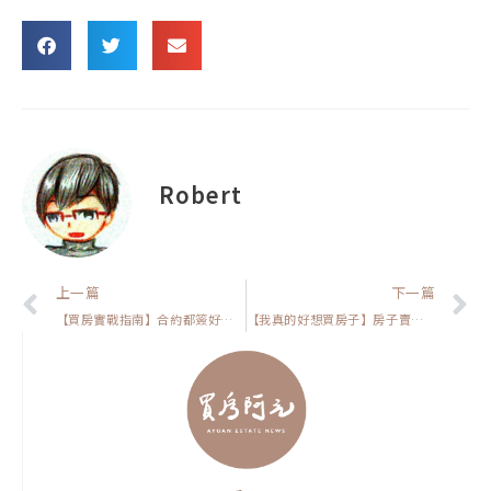
Robert
上一頁
上一篇
下一篇
【買房實戰指南】合約都簽好了！買方突然要換人，面對這突如其來的變化，我們該如何應對？
【我真的好想買房子】房子賣給親戚真的划算嗎? 告訴你該注意的事情，以及會遇到什麼潛在風險!#買房阿元 #買房 #房地產#房屋買賣#親戚間交易#避免糾紛