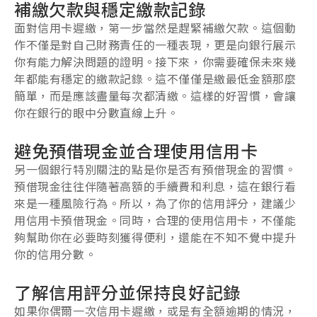
補繳欠款與穩定繳款記錄
面對
信用卡遲繳
，第一步當然是趕緊補繳欠款。這個動
作不僅是對自己財務責任的一種表現，更是向銀行展示
你有能力解決問題的證明。接下來，你需要確保未來幾
年都能有穩定的繳款記錄。這不僅僅是繳最低金額那麼
簡單，而是應該盡量每次都清繳。這樣的好習慣，會讓
你在銀行的眼中分數直線上升。
避免預借現金並合理使用信用卡
另一個銀行特別關注的點是你是否有預借現金的習慣。
預借現金往往伴隨著高額的手續費和利息，這在銀行看
來是一種風險行為。所以，為了你的信用評分，建議少
用信用卡預借現金。同時，合理的使用信用卡，不僅能
夠幫助你在必要時刻獲得便利，還能在不知不覺中提升
你的信用分數。
了解信用評分並保持良好記錄
如果你偶爾一次
信用卡遲繳
，或是有全額逾期的情況，