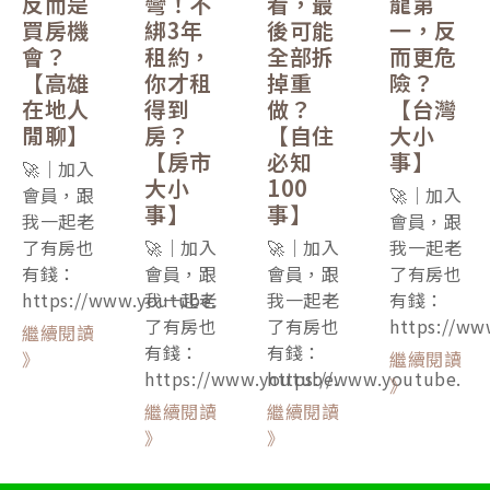
反而是
彎！不
看，最
龍第
買房機
綁3年
後可能
一，反
會？
租約，
全部拆
而更危
【高雄
你才租
掉重
險？
在地人
得到
做？
【台灣
閒聊】
房？
【自住
大小
【房市
必知
事】
🚀｜加入
大小
100
會員，跟
🚀｜加入
事】
事】
我一起老
會員，跟
了有房也
🚀｜加入
🚀｜加入
我一起老
有錢：
會員，跟
會員，跟
了有房也
https://www.youtube.
我一起老
我一起老
有錢：
了有房也
了有房也
https://ww
繼續閱讀
有錢：
有錢：
》
繼續閱讀
https://www.youtube.
https://www.youtube.
》
繼續閱讀
繼續閱讀
》
》