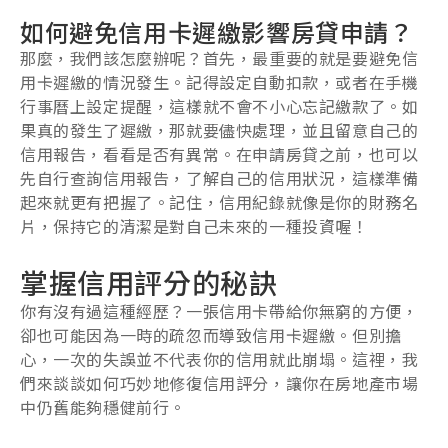
如何避免信用卡遲繳影響房貸申請？
那麼，我們該怎麼辦呢？首先，最重要的就是要避免信
用卡遲繳的情況發生。記得設定自動扣款，或者在手機
行事曆上設定提醒，這樣就不會不小心忘記繳款了。如
果真的發生了遲繳，那就要儘快處理，並且留意自己的
信用報告，看看是否有異常。在申請房貸之前，也可以
先自行查詢信用報告，了解自己的信用狀況，這樣準備
起來就更有把握了。記住，信用紀錄就像是你的財務名
片，保持它的清潔是對自己未來的一種投資喔！
掌握信用評分的秘訣
你有沒有過這種經歷？一張信用卡帶給你無窮的方便，
卻也可能因為一時的疏忽而導致
信用卡遲繳
。但別擔
心，一次的失誤並不代表你的信用就此崩塌。這裡，我
們來談談如何巧妙地修復信用評分，讓你在房地產市場
中仍舊能夠穩健前行。