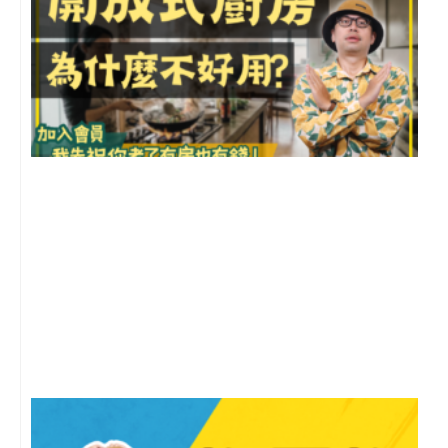
2
年
月
尚
留