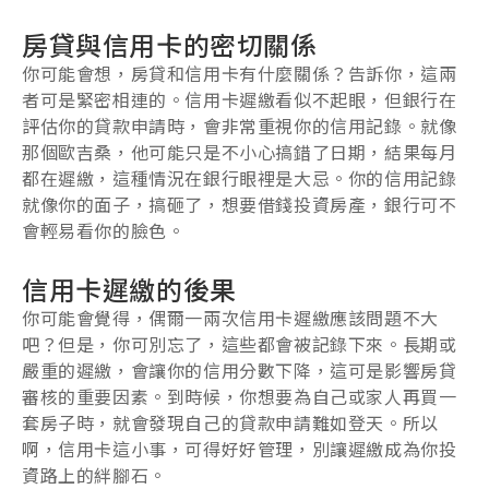
房貸與信用卡的密切關係
你可能會想，房貸和信用卡有什麼關係？告訴你，這兩
者可是緊密相連的。信用卡遲繳看似不起眼，但銀行在
評估你的貸款申請時，會非常重視你的信用記錄。就像
那個歐吉桑，他可能只是不小心搞錯了日期，結果每月
都在遲繳，這種情況在銀行眼裡是大忌。你的信用記錄
就像你的面子，搞砸了，想要借錢投資房產，銀行可不
會輕易看你的臉色。
信用卡遲繳的後果
你可能會覺得，偶爾一兩次信用卡遲繳應該問題不大
吧？但是，你可別忘了，這些都會被記錄下來。長期或
嚴重的遲繳，會讓你的信用分數下降，這可是影響房貸
審核的重要因素。到時候，你想要為自己或家人再買一
套房子時，就會發現自己的貸款申請難如登天。所以
啊，信用卡這小事，可得好好管理，別讓遲繳成為你投
資路上的絆腳石。