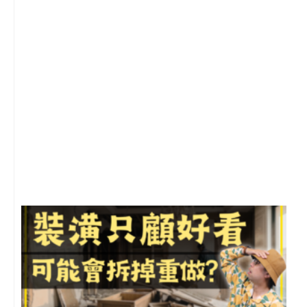
2
年
月
尚
留