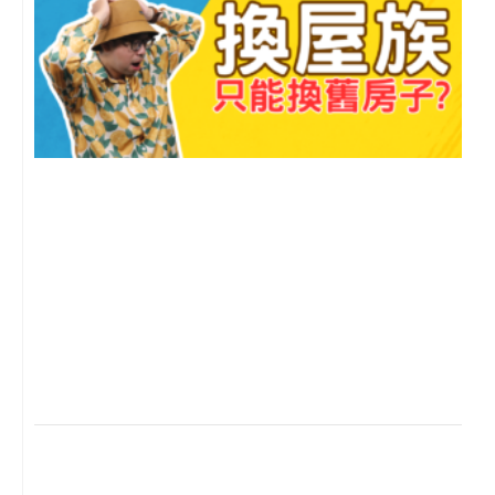
2
年
月
尚
留