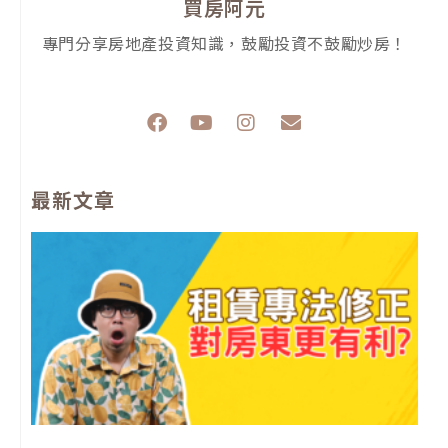
買房阿元
專門分享房地產投資知識，鼓勵投資不鼓勵炒房！
F
Y
I
E
a
o
n
n
c
u
s
v
e
t
t
e
最新文章
b
u
a
l
o
b
g
o
o
e
r
p
k
a
e
m