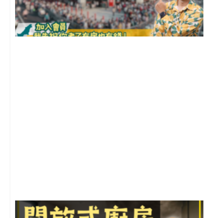
2
年
月
尚
留