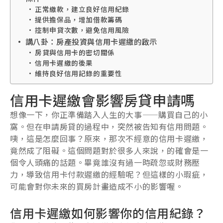
正常繳款，建立良好信用紀錄
提供擔保品，增加借款籌碼
控制申貸次數，避免信用風險
講八卦：房產投資與信用卡遲繳的啟示
房貸與信用卡的密切關係
信用卡遲繳的後果
維持良好信用記錄的重要性
信用卡遲繳會影響房貸申請嗎
想像一下，你正準備踏入人生的大事——購買自己的小
窩。但在申請房貸的過程中，突然被告知有信用問題。
咦，這是怎麼回事？原來，那次不經意的信用卡遲繳，
竟然成了阻礙。這個問題對於很多人來說，的確會是一
個令人頭痛的話題。畢竟誰沒有過一時疏忽或財務壓
力，導致信用卡付款遲繳的經驗呢？但這樣的小瑕疵，
可能會對你未來的買房計畫造成不小的影響喔。
信用卡遲繳如何影響你的信用紀錄？