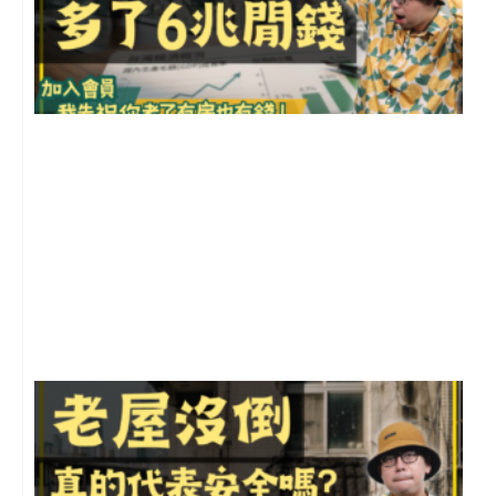
2
年
月
尚
留