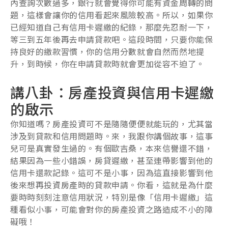
內查詢次數過多，銀行就會覺得你可能有資金周轉的問
題，這樣會讓你的信用看起來風險較高。所以，如果你
已經知道自己有信用卡遲繳的紀錄，那麼先忍耐一下，
等三到五年後再去申請貸款吧。這段時間，只要你能保
持良好的繳款習慣，你的信用分數就會自然而然地提
升，到時候，你在申請貸款時就會更加從容不迫了。
講八卦：房產投資與信用卡遲繳
的啟示
你知道嗎？房產投資可不是隨隨便便就能玩的，尤其當
涉及到貸款和信用問題時。來，我跟你講個故事，這事
兒可是真實發生過的。有個歐吉桑，本來信譽還不錯，
結果因為一些小錯誤，房貸遲繳，甚至連帶影響到他的
信用卡還款記錄。這可不是小事，因為這直接影響到他
後來想再投資房產時的貸款申請。你看，這就是為什麼
要時時刻刻注意信用狀況，特別是像「信用卡遲繳」這
種看似小事，可能會對你的房產投資之路造成不小的障
礙哦！