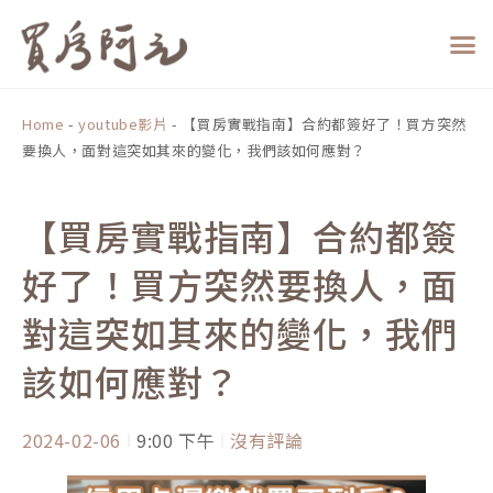
跳
至
主
要
內
Home
-
youtube影片
-
【買房實戰指南】合約都簽好了！買方突然
容
要換人，面對這突如其來的變化，我們該如何應對？
【買房實戰指南】合約都簽
好了！買方突然要換人，面
對這突如其來的變化，我們
該如何應對？
2024-02-06
9:00 下午
沒有評論