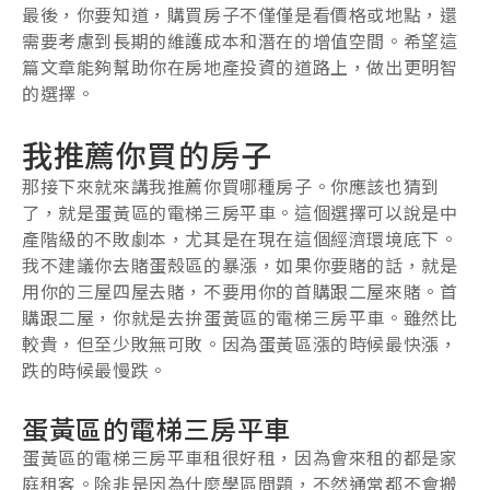
最後，你要知道，購買房子不僅僅是看價格或地點，還
需要考慮到長期的維護成本和潛在的增值空間。希望這
篇文章能夠幫助你在房地產投資的道路上，做出更明智
的選擇。
我推薦你買的房子
那接下來就來講我推薦你買哪種房子。你應該也猜到
了，就是蛋黃區的電梯三房平車。這個選擇可以說是中
產階級的不敗劇本，尤其是在現在這個經濟環境底下。
我不建議你去賭蛋殼區的暴漲，如果你要賭的話，就是
用你的三屋四屋去賭，不要用你的首購跟二屋來賭。首
購跟二屋，你就是去拚蛋黃區的電梯三房平車。雖然比
較貴，但至少敗無可敗。因為蛋黃區漲的時候最快漲，
跌的時候最慢跌。
蛋黃區的電梯三房平車
蛋黃區的電梯三房平車租很好租，因為會來租的都是家
庭租客。除非是因為什麼學區問題，不然通常都不會搬