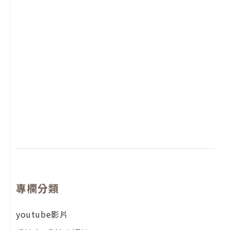
2
年
月
尚
留
專欄分類
youtube影片