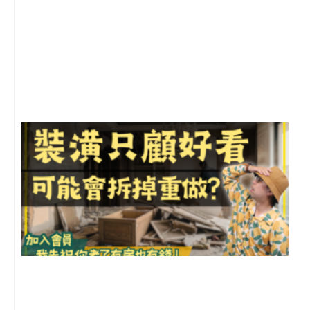
2
年
月
尚
留