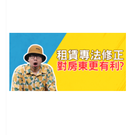
月
尚
留
2
年
月