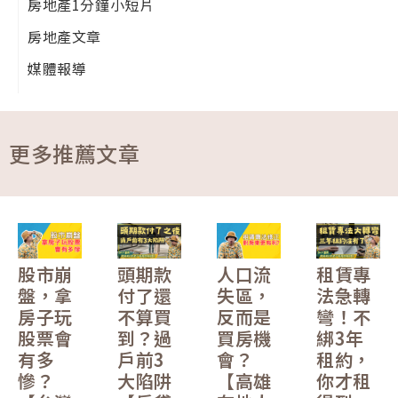
房地產1分鐘小短片
房地產文章
媒體報導
更多推薦文章
股市崩
頭期款
人口流
租賃專
盤，拿
付了還
失區，
法急轉
房子玩
不算買
反而是
彎！不
股票會
到？過
買房機
綁3年
有多
戶前3
會？
租約，
慘？
大陷阱
【高雄
你才租