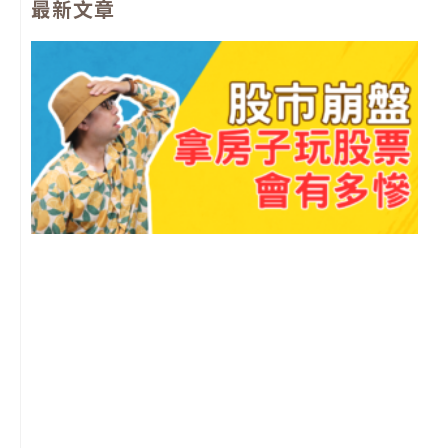
最新文章
b
u
a
l
o
b
g
o
o
e
r
p
k
a
e
m
2
年
月
尚
留