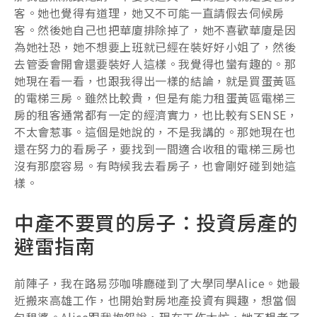
客。她也覺得有道理，她又不可能一直請假去伺候房
客。然後她自己也把華廈排除掉了，她不喜歡華廈是因
為她社恐，她不想要上班就已經在裝好好小姐了，然後
去管委會開會還要裝好人這樣。我覺得也蠻有趣的。那
她現在看一看，也跟我得出一樣的結論，就是買蛋黃區
的電梯三房。雖然比較貴，但是有能力租蛋黃區電梯三
房的租客通常都有一定的經濟實力，也比較有SENSE，
不太會惹事。這個是她說的，不是我講的。那她現在也
還在努力的看房子，要找到一間適合收租的電梯三房也
沒有那麼容易。有時候我去看房子，也會剛好碰到她這
樣。
中產不要買的房子：投資房產的
避雷指南
前陣子，我在路易莎咖啡廳碰到了大學同學Alice。她最
近搬來高雄工作，也開始對房地產投資有興趣，想當個
包租婆。Alice跟我抱怨說，現在工作太忙，她不想老了