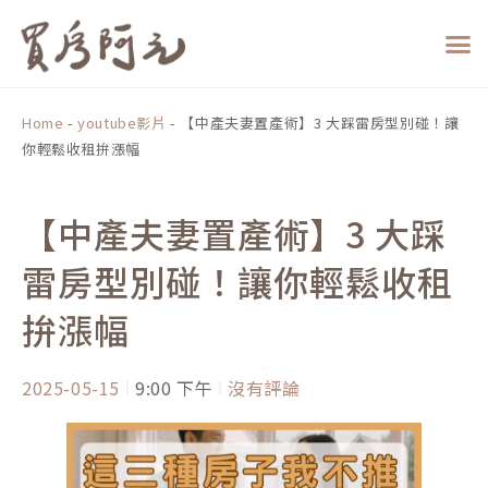
跳
至
主
要
內
Home
-
youtube影片
-
【中產夫妻置產術】3 大踩雷房型別碰！讓
容
你輕鬆收租拚漲幅
【中產夫妻置產術】3 大踩
雷房型別碰！讓你輕鬆收租
拚漲幅
2025-05-15
9:00 下午
沒有評論