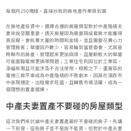
每個月250塊錢，直接抄我的房地產作業很划算
在房地產投資中，選擇合適的房屋類型對於中產階級夫
妻來說至關重要。透天房屋因為需要隔成套房才能獲得
高投報，會耗費大量的時間和金錢，並且需要花費心力
管理房客；華廈因戶數少，容易輪到當管委會，尤其是
跨縣市的房產，管理起來更加麻煩，且屋齡較大的華廈
可能面臨電梯更換等問題；工業住宅則因位於工業區，
漲幅有限且可能涉及不合法使用。相較之下，蛋黃區的
電梯三房平車成為中產階級的不敗劇本，因其在漲跌市
中表現穩定，出租需求旺盛，且轉售市場活躍，成為一
個理想的置產選擇。
中產夫妻置產不要碰的房屋類型
這次我們來討論中產夫妻置產最好不要碰的房子。先講
一下前提，這些房子並不是說不能買，但對於中產夫妻