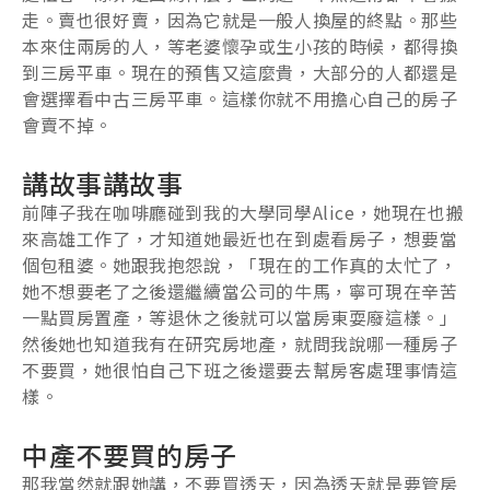
走。賣也很好賣，因為它就是一般人換屋的終點。那些
本來住兩房的人，等老婆懷孕或生小孩的時候，都得換
到三房平車。現在的預售又這麼貴，大部分的人都還是
會選擇看中古三房平車。這樣你就不用擔心自己的房子
會賣不掉。
講故事講故事
前陣子我在咖啡廳碰到我的大學同學Alice，她現在也搬
來高雄工作了，才知道她最近也在到處看房子，想要當
個包租婆。她跟我抱怨說，「現在的工作真的太忙了，
她不想要老了之後還繼續當公司的牛馬，寧可現在辛苦
一點買房置產，等退休之後就可以當房東耍廢這樣。」
然後她也知道我有在研究房地產，就問我說哪一種房子
不要買，她很怕自己下班之後還要去幫房客處理事情這
樣。
中產不要買的房子
那我當然就跟她講，不要買透天，因為透天就是要管房