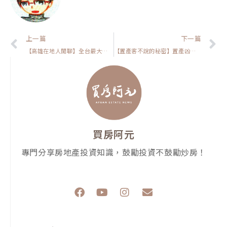
上一頁
上一篇
下一篇
【高雄在地人閒聊】全台最大親子樂園落腳高雄機廠！房價真的會漲？關鍵在這裡
【置產客不說的秘密】置產凶宅能做到年投報率10%？
買房阿元
專門分享房地產投資知識，鼓勵投資不鼓勵炒房！
F
Y
I
E
a
o
n
n
c
u
s
v
e
t
t
e