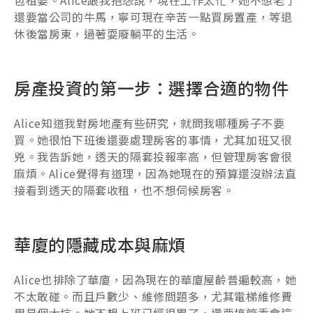
還要當公司的牛馬，寧可現在辛苦一點買房置產，等退
休後當房東，過著耍廢躺平的生活。
房產投資的第一步：選擇合適的物件
Alice知道我對房地產有些研究，就問我哪種房子不要
買。她很怕下班後還要處理房客的事情，尤其加班又很
兇。我告訴她，透天的隔套投報率高，但管理房客會很
麻煩。Alice覺得有道理，因為她現在的預算還沒辦法直
接看到透天的隔套收租，也不想伺候房客。
華廈的隱藏成本與麻煩
Alice也排除了華廈，因為現在的華廈屋齡普遍較高，她
不太敢碰。而且戶數少、維修問題多，尤其電梯維修費
用是個大坑。她不想上班已經很累了，還要搞管委會這