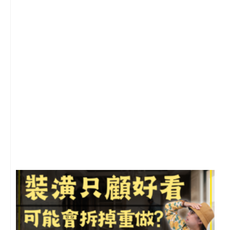
2
年
月
尚
留