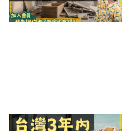
1
2
年
月
尚
留
G