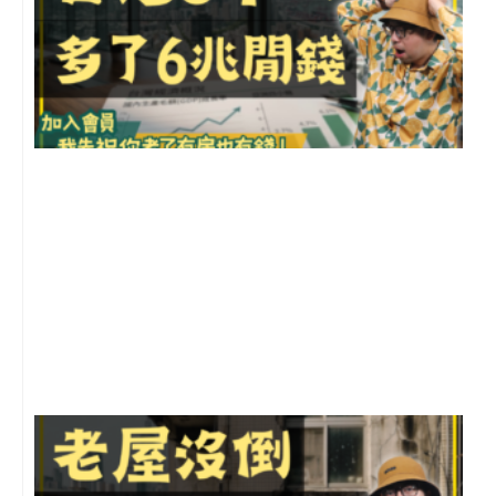
2
年
月
尚
留