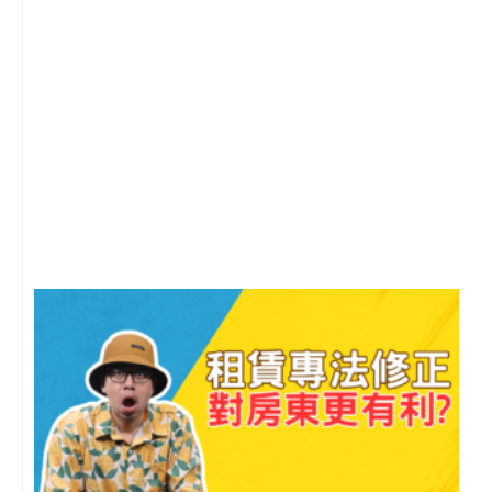
2
年
月
尚
留