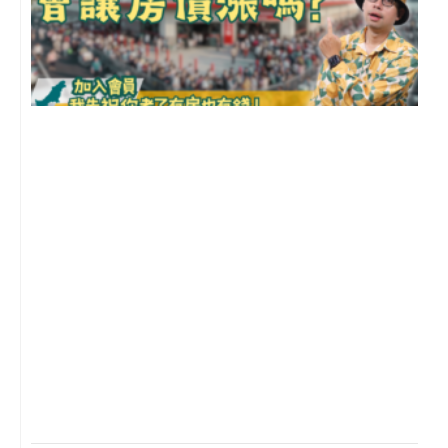
2
年
月
尚
留