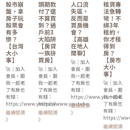
股市崩
頭期款
人口流
租賃專
盤，拿
付了還
失區，
法急轉
房子玩
不算買
反而是
彎！不
股票會
到？過
買房機
綁3年
有多
戶前3
會？
租約，
慘？
大陷阱
【高雄
你才租
【台灣
【房貸
在地人
得到
大小
一族拚
閒聊】
房？
事】
買房】
【房市
🚀｜加入
大小
🚀｜加入
🚀｜加入
會員，跟
事】
會員，跟
會員，跟
我一起老
我一起老
我一起老
了有房也
🚀｜加入
了有房也
了有房也
有錢：
會員，跟
有錢：
有錢：
https://www.youtube.
我一起老
https://www.youtube.
https://www.youtube.
了有房也
繼續閱讀
有錢：
繼續閱讀
繼續閱讀
》
https://ww
》
》
繼續閱讀