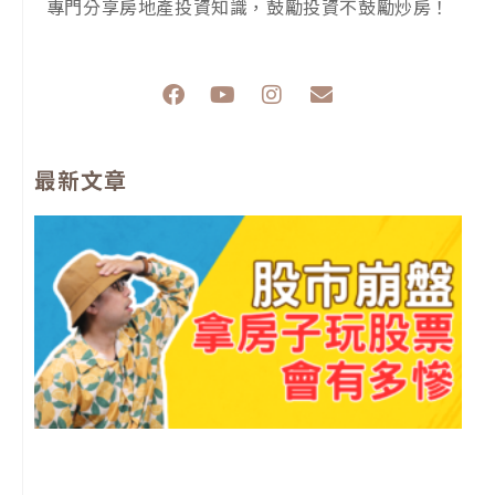
專門分享房地產投資知識，鼓勵投資不鼓勵炒房！
F
Y
I
E
a
o
n
n
c
u
s
v
e
t
t
e
最新文章
b
u
a
l
o
b
g
o
o
e
r
p
k
a
e
m