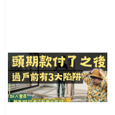
2
年
月
尚
留
前