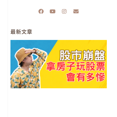
F
Y
I
E
a
o
n
n
c
u
s
v
e
t
t
e
最新文章
b
u
a
l
o
b
g
o
o
e
r
p
股
k
a
e
崩
m
盤
拿
子
股
會
多
慘
【
灣
小