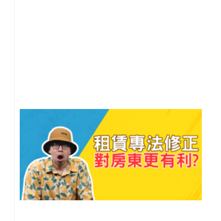
族
買
房
20
年 
月 
日
尚
留
人
流
區
反
是
房
會
【
雄