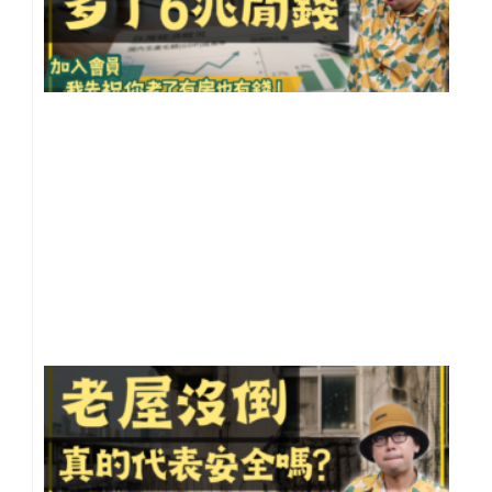
一
反
更
險
【
灣
小
事
20
年 
月 
日
尚
留
老
沒
倒
真
代