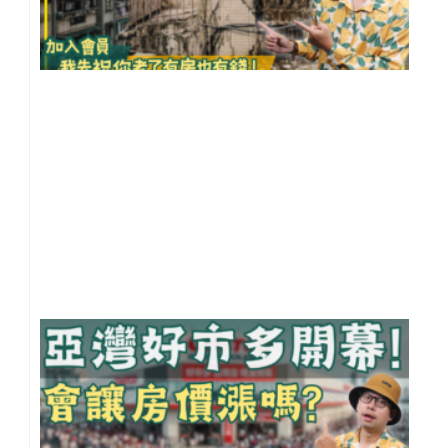
安
嗎
【
住
知
10
事
20
年 
月 
日
尚
留
好
多
灣
開
幕