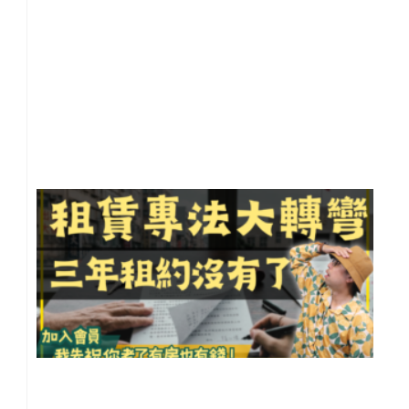
地
閒
聊
20
年 
月 
日
尚
留
租
專
急
彎
不
3
租
約
你
租