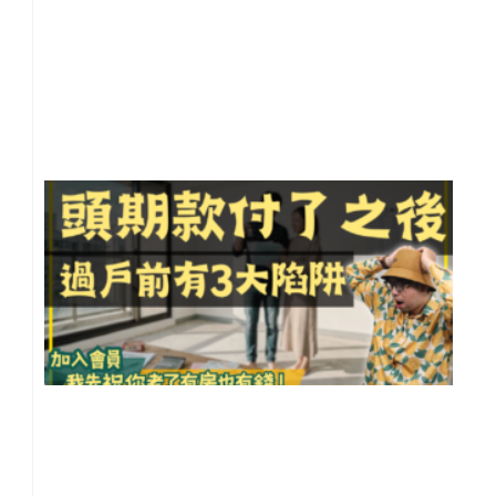
事
20
年 
月 
日
尚
留
頭
款
了
不
買
到
過
前
大
阱
【
貸