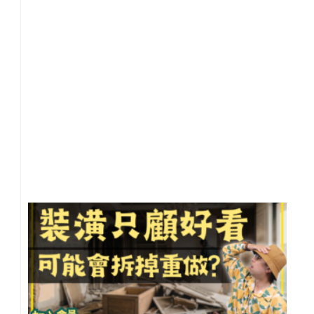
到
房
【
市
小
事
20
年 
月 
日
尚
留
裝
只
好
看
最
可
全