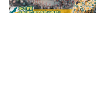
你
在
置
還
自
住
【
雄
地
閒
聊
20
年 
月 
日
尚
留