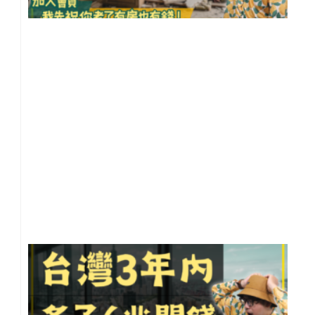
拆
重
做
【
住
知
10
事
20
年 
月 
日
尚
留
GD
成
四
龍