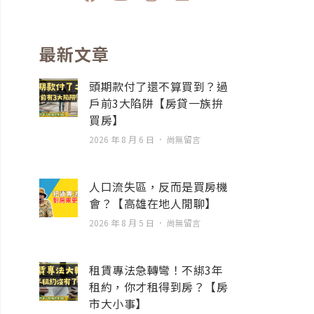
a
o
n
n
c
u
s
v
e
t
t
e
b
u
a
l
最新文章
o
b
g
o
o
e
r
p
頭期款付了還不算買到？過
k
a
e
戶前3大陷阱【房貸一族拚
m
買房】
2026 年 8 月 6 日
尚無留言
人口流失區，反而是買房機
會？【高雄在地人閒聊】
2026 年 8 月 5 日
尚無留言
租賃專法急轉彎！不綁3年
租約，你才租得到房？【房
市大小事】