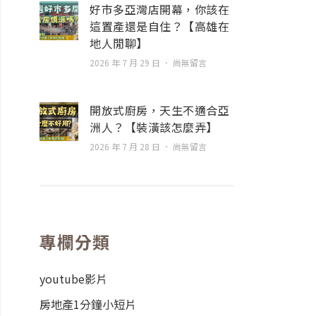
好市多亞灣店開幕，你該在
這置產還是自住？【高雄在
地人閒聊】
2026 年 7 月 29 日
尚無留言
開放式廚房，天生不適合亞
洲人？【裝潢該怎麼弄】
2026 年 7 月 28 日
尚無留言
專欄分類
youtube影片
房地產1分鐘小短片