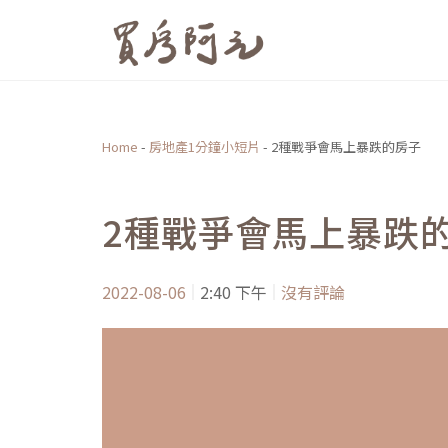
跳
至
主
要
內
Home
-
房地產1分鐘小短片
-
2種戰爭會馬上暴跌的房子
容
2種戰爭會馬上暴跌
2022-08-06
2:40 下午
沒有評論