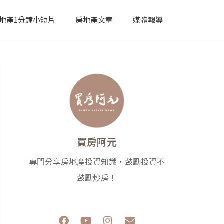
地產1分鐘小短片
房地產文章
媒體報導
買房阿元
專門分享房地產投資知識，鼓勵投資不
鼓勵炒房！
F
Y
I
E