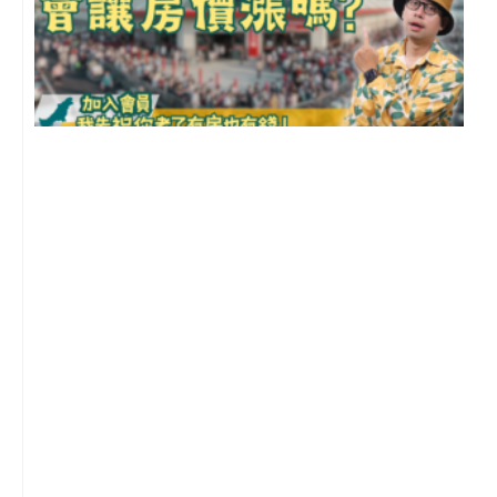
2
年
月
尚
留