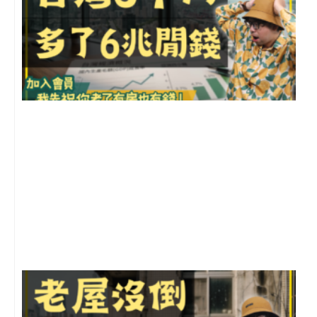
2
年
月
尚
留