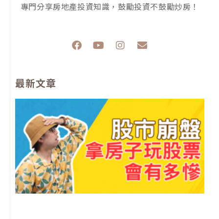
專門分享房地產投資知識，鼓勵投資不鼓勵炒房！
F
Y
I
E
a
o
n
n
c
u
s
v
e
t
t
e
最新文章
b
u
a
l
o
b
g
o
o
e
r
p
k
a
e
m