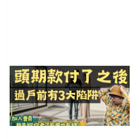
2
年
月
尚
留
前