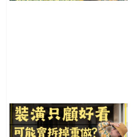
2
年
月
尚
留