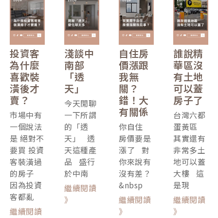
投資客
淺談中
自住房
誰說精
為什麼
南部
價漲跟
華區沒
喜歡裝
「透
我無
有土地
潢後才
天」
關？
可以蓋
賣？
錯！大
房子了
今天閒聊
有關係
市場中有
一下所謂
台灣六都
一個說法
的「透
你自住
蛋黃區
是 絕對不
天」 透
房價要是
其實還有
要買 投資
天這種產
漲了 對
非常多土
客裝潢過
品 盛行
你來說有
地可以蓋
的房子
於中南
沒有差？
大樓 這
因為投資
&nbsp
是現
繼續閱讀
客都亂
》
繼續閱讀
繼續閱讀
繼續閱讀
》
》