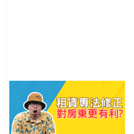
2
年
月
尚
留