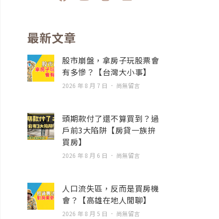
a
o
n
n
c
u
s
v
e
t
t
e
b
u
a
l
最新文章
o
b
g
o
o
e
r
p
股市崩盤，拿房子玩股票會
k
a
e
有多慘？【台灣大小事】
m
2026 年 8 月 7 日
尚無留言
頭期款付了還不算買到？過
戶前3大陷阱【房貸一族拚
買房】
2026 年 8 月 6 日
尚無留言
人口流失區，反而是買房機
會？【高雄在地人閒聊】
2026 年 8 月 5 日
尚無留言