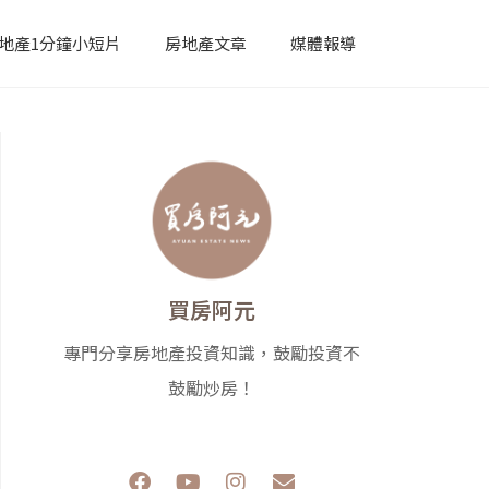
地產1分鐘小短片
房地產文章
媒體報導
買房阿元
專門分享房地產投資知識，鼓勵投資不
鼓勵炒房！
F
Y
I
E