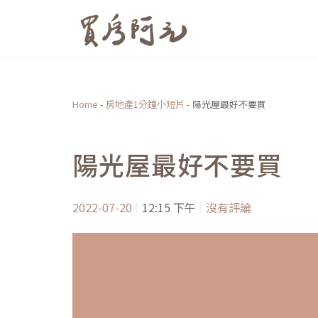
跳
至
主
要
內
Home
-
房地產1分鐘小短片
-
陽光屋最好不要買
容
陽光屋最好不要買
2022-07-20
12:15 下午
沒有評論