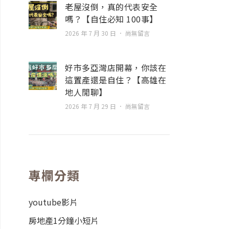
老屋沒倒，真的代表安全
嗎？【自住必知 100事】
2026 年 7 月 30 日
尚無留言
好市多亞灣店開幕，你該在
這置產還是自住？【高雄在
地人閒聊】
2026 年 7 月 29 日
尚無留言
專欄分類
youtube影片
房地產1分鐘小短片