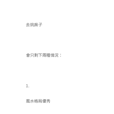
去挑房子
會只剩下兩種情況：
1.
風水格局優秀