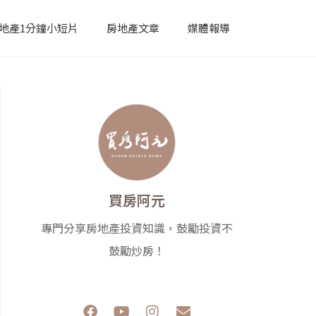
地產1分鐘小短片
房地產文章
媒體報導
買房阿元
專門分享房地產投資知識，鼓勵投資不
鼓勵炒房！
F
Y
I
E