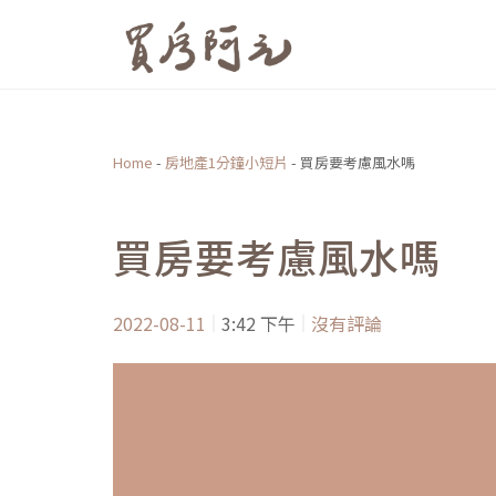
跳
至
主
要
內
Home
-
房地產1分鐘小短片
-
買房要考慮風水嗎
容
買房要考慮風水嗎
2022-08-11
3:42 下午
沒有評論