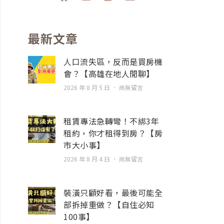
a
o
n
n
c
u
s
v
e
t
t
e
b
u
a
l
最新文章
o
b
g
o
o
e
r
p
人口流失區，反而是買房機
k
a
e
會？【高雄在地人閒聊】
m
2026 年 8 月 5 日
尚無留言
租賃專法急轉彎！不綁3年
租約，你才租得到房？【房
市大小事】
2026 年 8 月 4 日
尚無留言
裝潢只顧好看，最後可能全
部拆掉重做？【自住必知
100事】