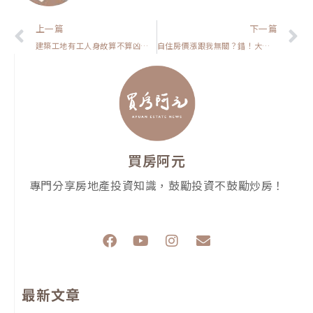
上一頁
上一篇
下一篇
建築工地有工人身故算不算凶宅？
自住房價漲跟我無關？錯！大有關係
買房阿元
專門分享房地產投資知識，鼓勵投資不鼓勵炒房！
F
Y
I
E
a
o
n
n
c
u
s
v
e
t
t
e
最新文章
b
u
a
l
o
b
g
o