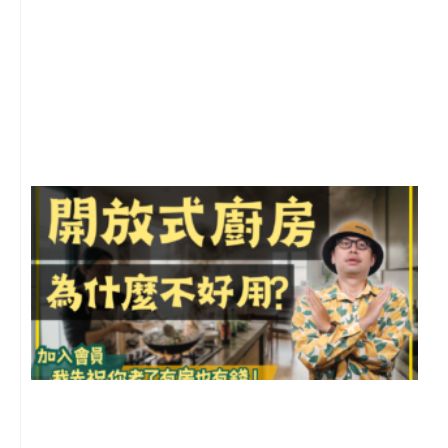
2
年
月
尚
留