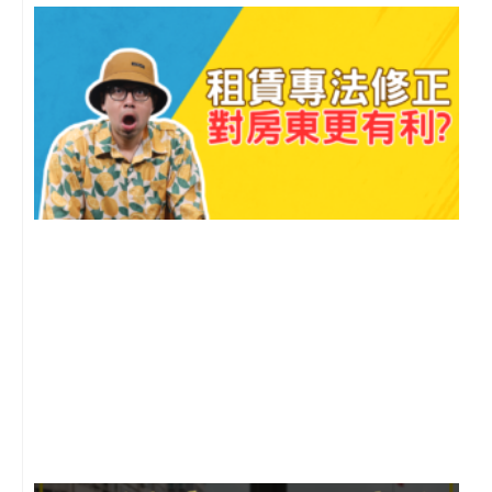
o
e
r
p
k
a
e
m
2
年
月
尚
留