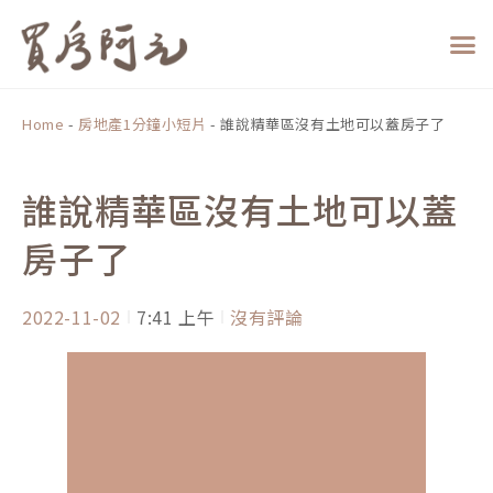
跳
至
主
要
內
Home
-
房地產1分鐘小短片
-
誰說精華區沒有土地可以蓋房子了
容
誰說精華區沒有土地可以蓋
房子了
2022-11-02
7:41 上午
沒有評論