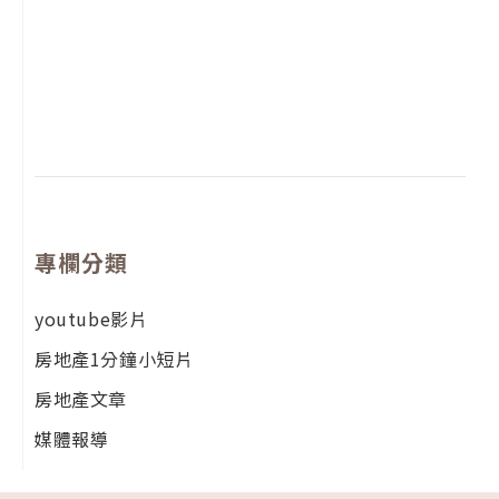
2
年
月
尚
留
專欄分類
youtube影片
房地產1分鐘小短片
房地產文章
媒體報導