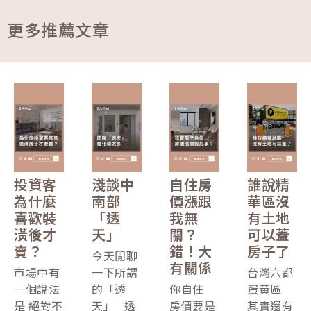
更多推薦文章
投資客
淺談中
自住房
誰說精
為什麼
南部
價漲跟
華區沒
喜歡裝
「透
我無
有土地
潢後才
天」
關？
可以蓋
賣？
錯！大
房子了
今天閒聊
有關係
市場中有
一下所謂
台灣六都
一個說法
的「透
你自住
蛋黃區
是 絕對不
天」 透
房價要是
其實還有