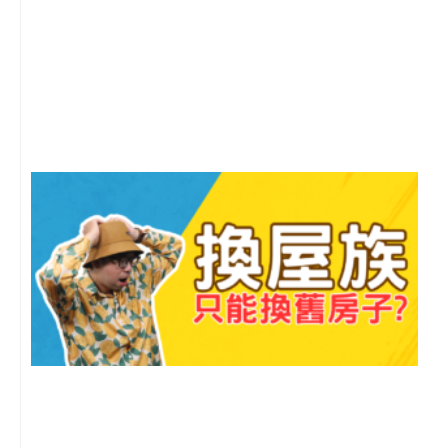
2
年
月
尚
留