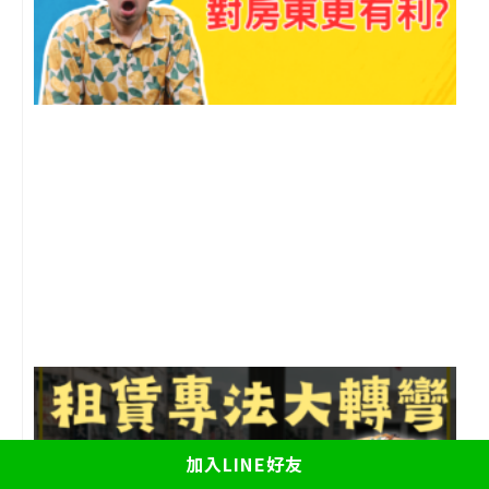
2
年
月
尚
留
加入LINE好友