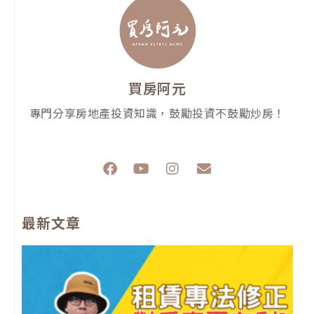
買房阿元
專門分享房地產投資知識，鼓勵投資不鼓勵炒房！
F
Y
I
E
a
o
n
n
c
u
s
v
e
t
t
e
最新文章
b
u
a
l
o
b
g
o
o
e
r
p
k
a
e
m