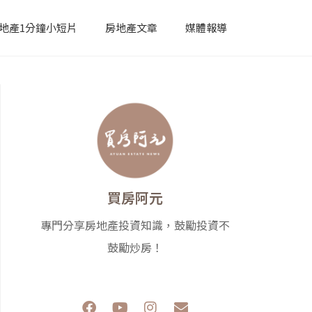
地產1分鐘小短片
房地產文章
媒體報導
買房阿元
專門分享房地產投資知識，鼓勵投資不
鼓勵炒房！
F
Y
I
E