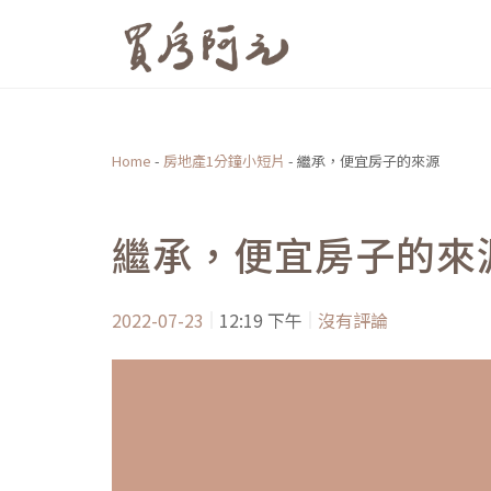
跳
至
主
要
內
Home
-
房地產1分鐘小短片
-
繼承，便宜房子的來源
容
繼承，便宜房子的來
2022-07-23
12:19 下午
沒有評論