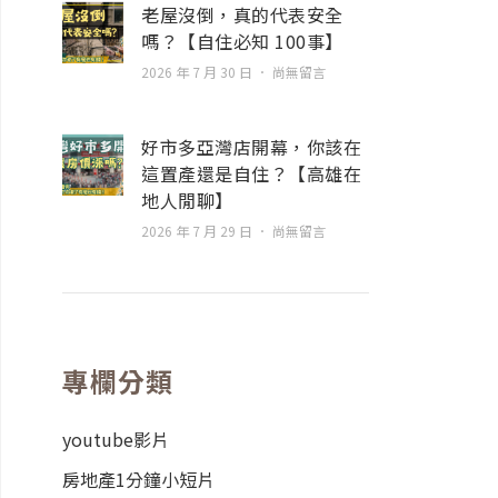
老屋沒倒，真的代表安全
嗎？【自住必知 100事】
2026 年 7 月 30 日
尚無留言
好市多亞灣店開幕，你該在
這置產還是自住？【高雄在
地人閒聊】
2026 年 7 月 29 日
尚無留言
專欄分類
youtube影片
房地產1分鐘小短片