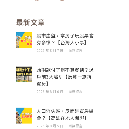
a
o
n
n
c
u
s
v
e
t
t
e
b
u
a
l
最新文章
o
b
g
o
o
e
r
p
股市崩盤，拿房子玩股票會
k
a
e
有多慘？【台灣大小事】
m
2026 年 8 月 7 日
尚無留言
頭期款付了還不算買到？過
戶前3大陷阱【房貸一族拚
買房】
2026 年 8 月 6 日
尚無留言
人口流失區，反而是買房機
會？【高雄在地人閒聊】
2026 年 8 月 5 日
尚無留言