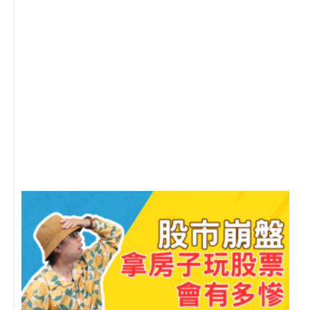
2
年
月
尚
留