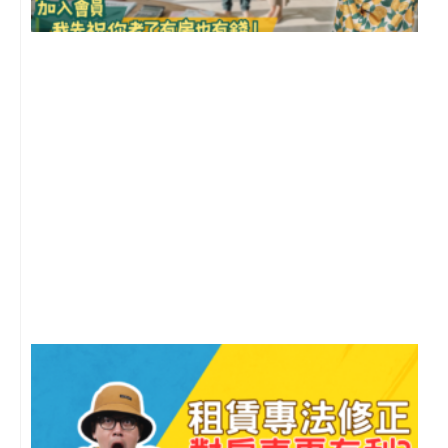
前
2
年
月
尚
留