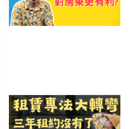
2
年
月
尚
留