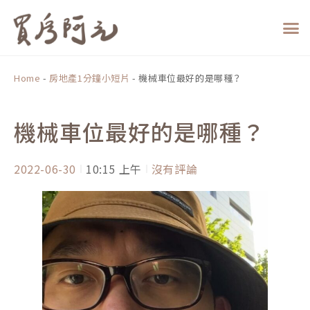
跳
至
主
要
內
Home
-
房地產1分鐘小短片
-
機械車位最好的是哪種？
容
機械車位最好的是哪種？
2022-06-30
10:15 上午
沒有評論