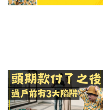
2
年
月
尚
留