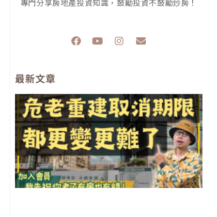
專門分享房地產投資知識，鼓勵投資不鼓勵炒房！
F
Y
I
E
a
o
n
n
c
u
s
v
e
t
t
e
最新文章
b
u
a
l
o
b
g
o
o
e
r
p
k
a
e
m