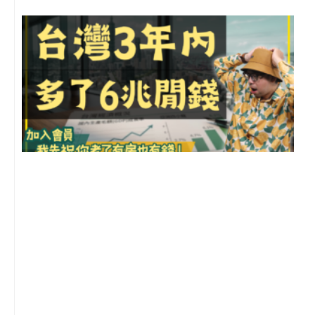
G
2
年
月
尚
留