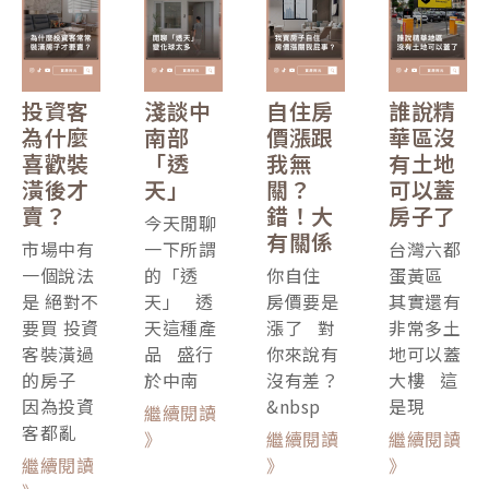
投資客
淺談中
自住房
誰說精
為什麼
南部
價漲跟
華區沒
喜歡裝
「透
我無
有土地
潢後才
天」
關？
可以蓋
賣？
錯！大
房子了
今天閒聊
有關係
市場中有
一下所謂
台灣六都
一個說法
的「透
你自住
蛋黃區
是 絕對不
天」 透
房價要是
其實還有
要買 投資
天這種產
漲了 對
非常多土
客裝潢過
品 盛行
你來說有
地可以蓋
的房子
於中南
沒有差？
大樓 這
因為投資
&nbsp
是現
繼續閱讀
客都亂
》
繼續閱讀
繼續閱讀
繼續閱讀
》
》