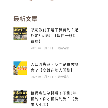
a
o
n
n
c
u
s
v
e
t
t
e
b
u
a
l
最新文章
o
b
g
o
o
e
r
p
頭期款付了還不算買到？過
k
a
e
戶前3大陷阱【房貸一族拚
m
買房】
2026 年 8 月 6 日
尚無留言
人口流失區，反而是買房機
會？【高雄在地人閒聊】
2026 年 8 月 5 日
尚無留言
租賃專法急轉彎！不綁3年
租約，你才租得到房？【房
市大小事】