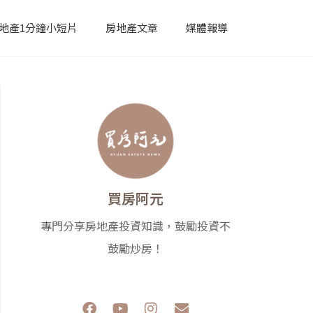
地產1分鐘小短片
房地產文章
媒體報導
買房阿元
專門分享房地產投資知識，鼓勵投資不
鼓勵炒房！
F
Y
I
E