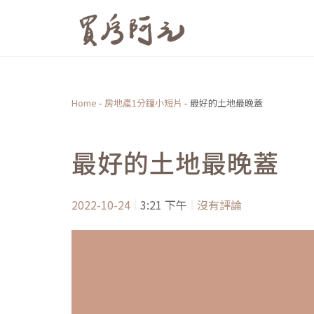
跳
至
主
要
內
Home
-
房地產1分鐘小短片
-
最好的土地最晚蓋
容
最好的土地最晚蓋
2022-10-24
3:21 下午
沒有評論