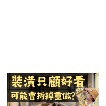
2
年
月
尚
留