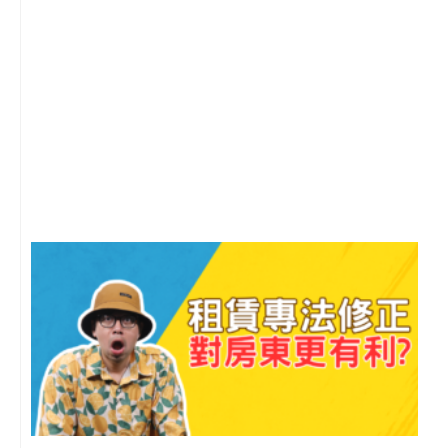
2
年
月
尚
留