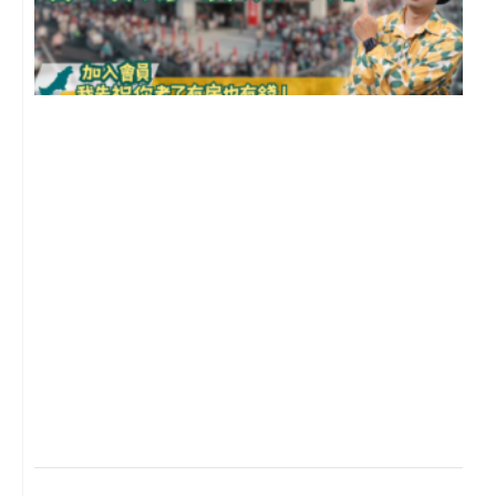
2
年
月
尚
留