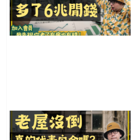
2
年
月
尚
留