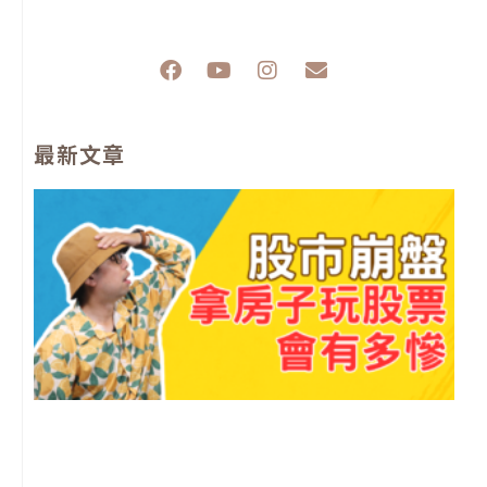
F
Y
I
E
a
o
n
n
c
u
s
v
e
t
t
e
最新文章
b
u
a
l
o
b
g
o
o
e
r
p
k
a
e
m