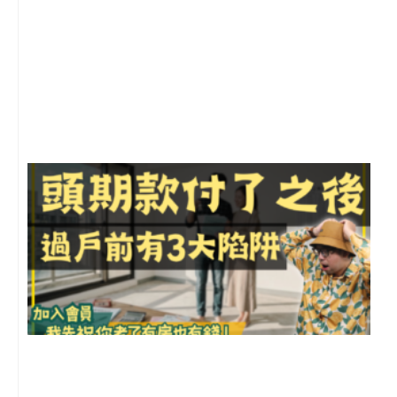
2
年
月
尚
留
前