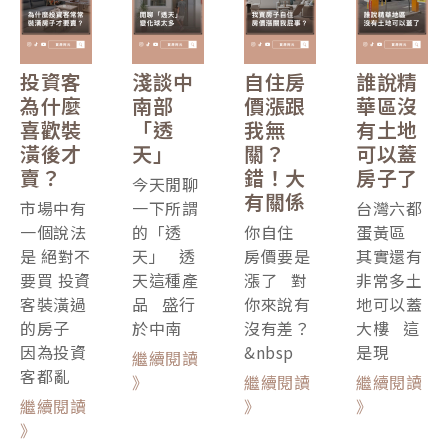
投資客
淺談中
自住房
誰說精
為什麼
南部
價漲跟
華區沒
喜歡裝
「透
我無
有土地
潢後才
天」
關？
可以蓋
賣？
錯！大
房子了
今天閒聊
有關係
市場中有
一下所謂
台灣六都
一個說法
的「透
你自住
蛋黃區
是 絕對不
天」 透
房價要是
其實還有
要買 投資
天這種產
漲了 對
非常多土
客裝潢過
品 盛行
你來說有
地可以蓋
的房子
於中南
沒有差？
大樓 這
因為投資
&nbsp
是現
繼續閱讀
客都亂
》
繼續閱讀
繼續閱讀
繼續閱讀
》
》
》