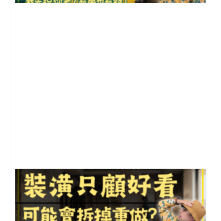
2
年
月
尚
留