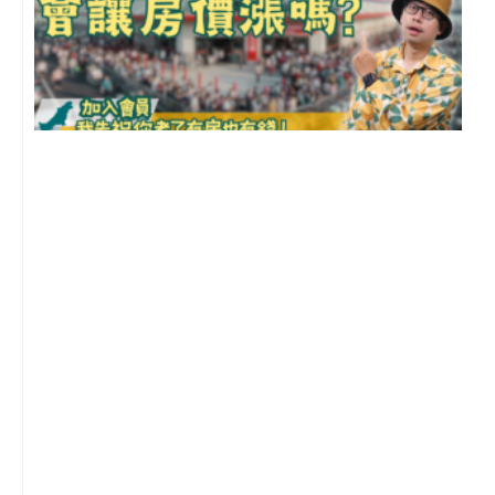
2
年
月
尚
留