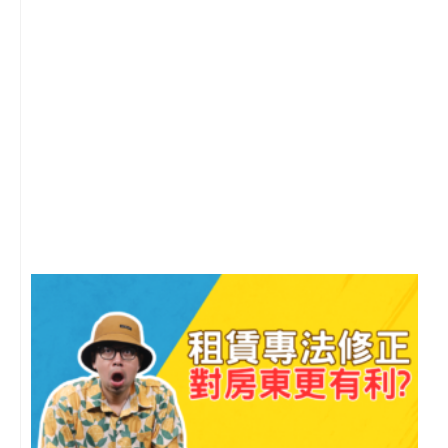
2
年
月
尚
留