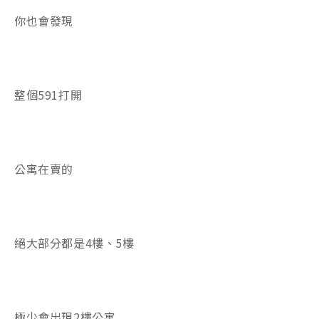
你也會發現
整個591打開
公寓在賣的
絕大部分都是4樓、5樓
極少會出現2樓公寓