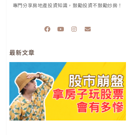
專門分享房地產投資知識，鼓勵投資不鼓勵炒房！
F
Y
I
E
a
o
n
n
c
u
s
v
e
t
t
e
最新文章
b
u
a
l
o
b
g
o
o
e
r
p
k
a
e
m