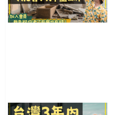
1
2
年
月
尚
留
G