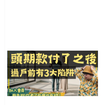
2
年
月
尚
留
前