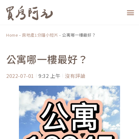
跳
至
主
要
內
Home
-
房地產1分鐘小短片
-
公寓哪一樓最好？
容
公寓哪一樓最好？
2022-07-01
9:32 上午
沒有評論