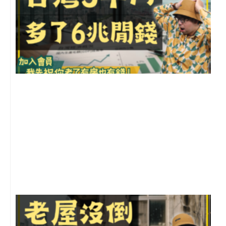
2
年
月
尚
留