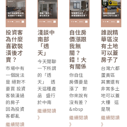
投資客
淺談中
自住房
誰說精
為什麼
南部
價漲跟
華區沒
喜歡裝
「透
我無
有土地
潢後才
天」
關？
可以蓋
賣？
錯！大
房子了
今天閒聊
有關係
市場中有
一下所謂
台灣六都
一個說法
的「透
你自住
蛋黃區
是 絕對不
天」 透
房價要是
其實還有
要買 投資
天這種產
漲了 對
非常多土
客裝潢過
品 盛行
你來說有
地可以蓋
的房子
於中南
沒有差？
大樓 這
因為投資
&nbsp
是現
繼續閱讀
客都亂
》
繼續閱讀
繼續閱讀
繼續閱讀
》
》