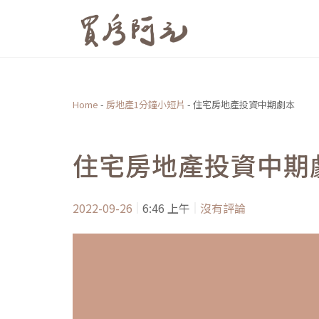
跳
至
主
要
內
Home
-
房地產1分鐘小短片
-
住宅房地產投資中期劇本
容
住宅房地產投資中期
2022-09-26
6:46 上午
沒有評論