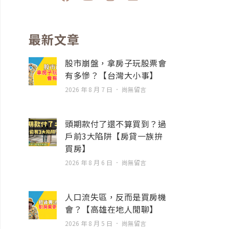
a
o
n
n
c
u
s
v
e
t
t
e
b
u
a
l
最新文章
o
b
g
o
o
e
r
p
股市崩盤，拿房子玩股票會
k
a
e
有多慘？【台灣大小事】
m
2026 年 8 月 7 日
尚無留言
頭期款付了還不算買到？過
戶前3大陷阱【房貸一族拚
買房】
2026 年 8 月 6 日
尚無留言
人口流失區，反而是買房機
會？【高雄在地人閒聊】
2026 年 8 月 5 日
尚無留言