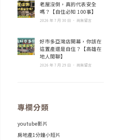
老屋沒倒，真的代表安全
嗎？【自住必知 100事】
2026 年 7 月 30 日
尚無留言
好市多亞灣店開幕，你該在
這置產還是自住？【高雄在
地人閒聊】
2026 年 7 月 29 日
尚無留言
專欄分類
youtube影片
房地產1分鐘小短片