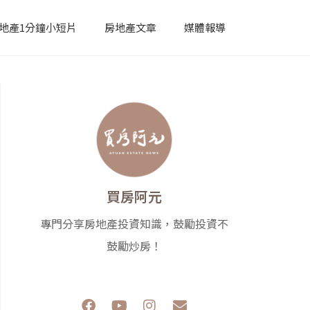
地產1分鐘小短片
房地產文章
媒體報導
買房阿元
專門分享房地產投資知識，鼓勵投資不
鼓勵炒房！
F
Y
I
E